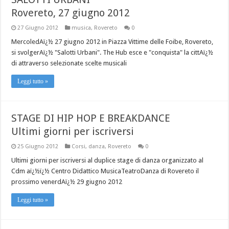
Rovereto, 27 giugno 2012
27 Giugno 2012
musica
,
Rovereto
0
MercoledAï¿½ 27 giugno 2012 in Piazza Vittime delle Foibe, Rovereto,
si svolgerAï¿½ "Salotti Urbani". The Hub esce e "conquista" la cittAï¿½
di attraverso selezionate scelte musicali
Leggi tutto »
STAGE DI HIP HOP E BREAKDANCE
Ultimi giorni per iscriversi
25 Giugno 2012
Corsi
,
danza
,
Rovereto
0
Ultimi giorni per iscriversi al duplice stage di danza organizzato al
Cdm aï¿½ï¿½ Centro Didattico MusicaTeatroDanza di Rovereto il
prossimo venerdAï¿½ 29 giugno 2012
Leggi tutto »