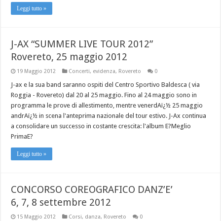
Leggi tutto »
J-AX “SUMMER LIVE TOUR 2012”
Rovereto, 25 maggio 2012
19 Maggio 2012
Concerti
,
evidenza
,
Rovereto
0
J-ax e la sua band saranno ospiti del Centro Sportivo Baldesca ( via
Roggia - Rovereto) dal 20 al 25 maggio. Fino al 24 maggio sono in
programma le prove di allestimento, mentre venerdAï¿½ 25 maggio
andrAï¿½ in scena l'anteprima nazionale del tour estivo. J-Ax continua
a consolidare un successo in costante crescita: l'album E?Meglio
PrimaE?
Leggi tutto »
CONCORSO COREOGRAFICO DANZ’E’
6, 7, 8 settembre 2012
15 Maggio 2012
Corsi
,
danza
,
Rovereto
0