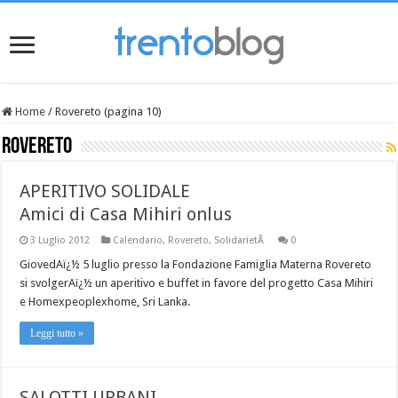
Home
/
Rovereto (pagina 10)
Rovereto
APERITIVO SOLIDALE
Amici di Casa Mihiri onlus
3 Luglio 2012
Calendario
,
Rovereto
,
SolidarietÃ
0
GiovedAï¿½ 5 luglio presso la Fondazione Famiglia Materna Rovereto
si svolgerAï¿½ un aperitivo e buffet in favore del progetto Casa Mihiri
e Homexpeoplexhome, Sri Lanka.
Leggi tutto »
SALOTTI URBANI