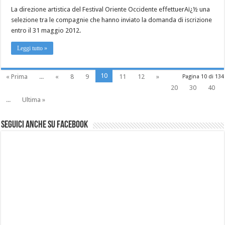
La direzione artistica del Festival Oriente Occidente effettuerAï¿½ una
selezione tra le compagnie che hanno inviato la domanda di iscrizione
entro il 31 maggio 2012.
Leggi tutto »
10
« Prima
...
«
8
9
11
12
»
Pagina 10 di 134
20
30
40
...
Ultima »
Seguici anche su Facebook