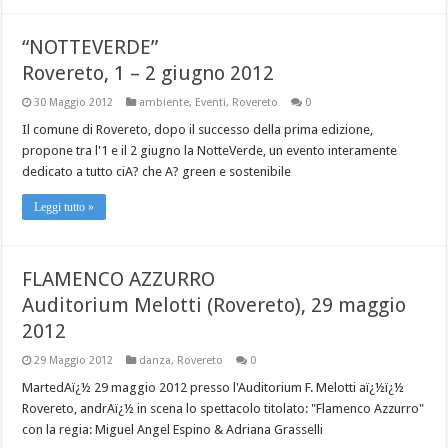
“NOTTEVERDE”
Rovereto, 1 – 2 giugno 2012
30 Maggio 2012
ambiente
,
Eventi
,
Rovereto
0
Il comune di Rovereto, dopo il successo della prima edizione,
propone tra l'1 e il 2 giugno la NotteVerde, un evento interamente
dedicato a tutto ciA? che A? green e sostenibile
Leggi tutto »
FLAMENCO AZZURRO
Auditorium Melotti (Rovereto), 29 maggio
2012
29 Maggio 2012
danza
,
Rovereto
0
MartedAï¿½ 29 maggio 2012 presso l'Auditorium F. Melotti aï¿½ï¿½
Rovereto, andrAï¿½ in scena lo spettacolo titolato: "Flamenco Azzurro"
con la regia: Miguel Angel Espino & Adriana Grasselli