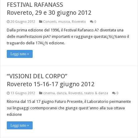
FESTIVAL RAFANASS
Rovereto, 29 e 30 giugno 2012
20 Giugno 2012
Concerti
,
musica
,
Rovereto
0
Dalla prima edizione del 1996, il Festival Rafanass A? diventata una
delle manifestazioni piA? importanti e raggiunge questaï¿½ï¿½anno il
traguardo della 17Aï¿½ edizione.
Leggi tutto »
“VISIONI DEL CORPO”
Rovereto 15-16-17 giugno 2012
13 Giugno 2012
cinema
,
danza
,
Rovereto
,
teatro & danza
0
Ritorna dal 15 al 17 giugno Futuro Presente, il Laboratorio permanente
sui linguaggi contemporanei che giunge quest'anno alla sua ottava
edizione
Leggi tutto »