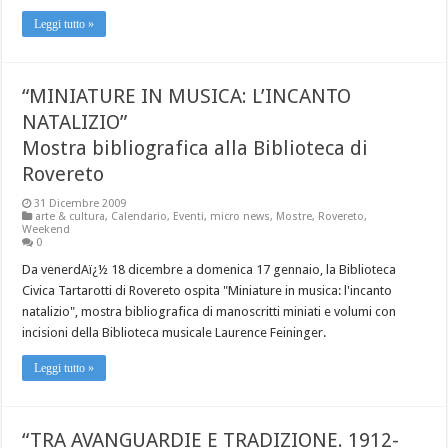
Leggi tutto »
“MINIATURE IN MUSICA: L’INCANTO
NATALIZIO”
Mostra bibliografica alla Biblioteca di
Rovereto
31 Dicembre 2009
arte & cultura
,
Calendario
,
Eventi
,
micro news
,
Mostre
,
Rovereto
,
Weekend
0
Da venerdAï¿½ 18 dicembre a domenica 17 gennaio, la Biblioteca
Civica Tartarotti di Rovereto ospita "Miniature in musica: l'incanto
natalizio", mostra bibliografica di manoscritti miniati e volumi con
incisioni della Biblioteca musicale Laurence Feininger.
Leggi tutto »
“TRA AVANGUARDIE E TRADIZIONE. 1912-