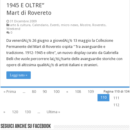
1945 E OLTRE”
Mart di Rovereto
31 Dicembre 2009
arte & cultura
,
Calendario
,
Eventi
,
micro news
,
Mostre
,
Rovereto
,
Weekend
0
Da venerdAï¿½ 26 giugno a giovedAï¿½ 13 maggio la Collezione
Permanente del Mart di Rovereto ospita "Tra avanguardie e
tradizione. 1912-1945 e oltre", un nuovo display curato da Gabriella
Belli che vuole percorrere laï¿½ï¿½arte delle avanguardie storiche con
opere di altissima qualitAï¿½ di artisti italiani e stranieri.
Leggi tutto »
« Prima
...
80
90
100
«
108
109
Pagina 110 di 134
110
111
112
»
120
130
...
Ultima »
Seguici anche su Facebook