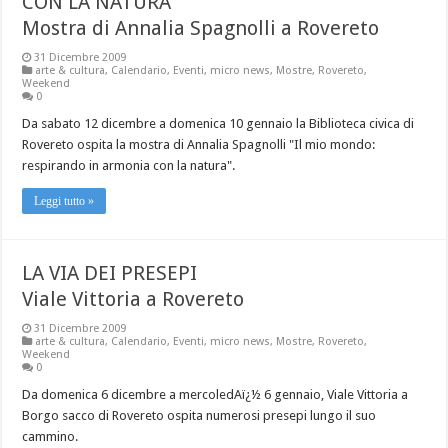
CON LA NATURA”
Mostra di Annalia Spagnolli a Rovereto
31 Dicembre 2009
arte & cultura
,
Calendario
,
Eventi
,
micro news
,
Mostre
,
Rovereto
,
Weekend
0
Da sabato 12 dicembre a domenica 10 gennaio la Biblioteca civica di
Rovereto ospita la mostra di Annalia Spagnolli "Il mio mondo:
respirando in armonia con la natura".
Leggi tutto »
LA VIA DEI PRESEPI
Viale Vittoria a Rovereto
31 Dicembre 2009
arte & cultura
,
Calendario
,
Eventi
,
micro news
,
Mostre
,
Rovereto
,
Weekend
0
Da domenica 6 dicembre a mercoledAï¿½ 6 gennaio, Viale Vittoria a
Borgo sacco di Rovereto ospita numerosi presepi lungo il suo
cammino.