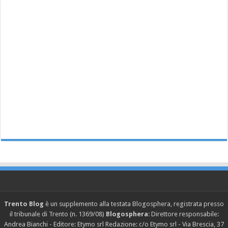
Trento Blog
è un supplemento alla testata Blogosphera, registrata presso
il tribunale di Trento (n. 1369/08)
Blogosphera
: Direttore responsabile:
Andrea Bianchi - Editore: Etymo srl Redazione: c/o Etymo srl - Via Brescia, 37