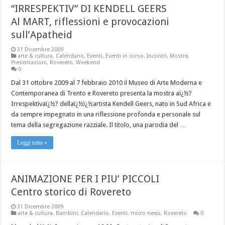
“IRRESPEKTIV” DI KENDELL GEERS
Al MART, riflessioni e provocazioni
sull’Apatheid
31 Dicembre 2009
arte & cultura
,
Calendario
,
Eventi
,
Eventi in corso
,
Incontri
,
Mostre
,
Presentazioni
,
Rovereto
,
Weekend
0
Dal 31 ottobre 2009 al 7 febbraio 2010 il Museo di Arte Moderna e
Contemporanea di Trento e Rovereto presenta la mostra aï¿½?
Irrespektivaï¿½? dellaï¿½ï¿½artista Kendell Geers, nato in Sud Africa e
da sempre impegnato in una riflessione profonda e personale sul
tema della segregazione razziale. Il titolo, una parodia del …
Leggi tutto »
ANIMAZIONE PER I PIU’ PICCOLI
Centro storico di Rovereto
31 Dicembre 2009
arte & cultura
,
Bambini
,
Calendario
,
Eventi
,
micro news
,
Rovereto
0