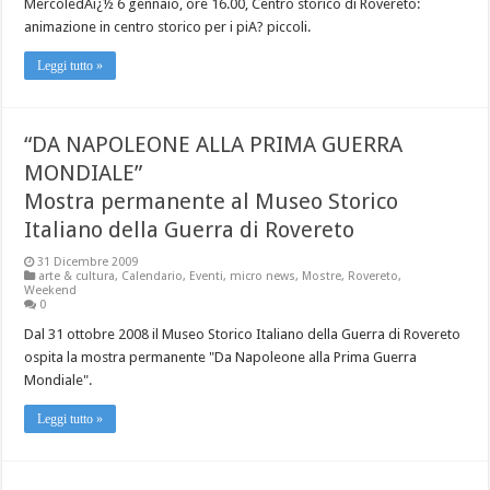
MercoledAï¿½ 6 gennaio, ore 16.00, Centro storico di Rovereto:
animazione in centro storico per i piA? piccoli.
Leggi tutto »
“DA NAPOLEONE ALLA PRIMA GUERRA
MONDIALE”
Mostra permanente al Museo Storico
Italiano della Guerra di Rovereto
31 Dicembre 2009
arte & cultura
,
Calendario
,
Eventi
,
micro news
,
Mostre
,
Rovereto
,
Weekend
0
Dal 31 ottobre 2008 il Museo Storico Italiano della Guerra di Rovereto
ospita la mostra permanente "Da Napoleone alla Prima Guerra
Mondiale".
Leggi tutto »