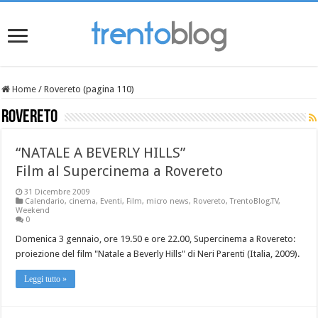
Home
/
Rovereto (pagina 110)
Rovereto
“NATALE A BEVERLY HILLS”
Film al Supercinema a Rovereto
31 Dicembre 2009
Calendario
,
cinema
,
Eventi
,
Film
,
micro news
,
Rovereto
,
TrentoBlog.TV
,
Weekend
0
Domenica 3 gennaio, ore 19.50 e ore 22.00, Supercinema a Rovereto:
proiezione del film "Natale a Beverly Hills" di Neri Parenti (Italia, 2009).
Leggi tutto »