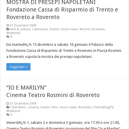
MOSTRA DI PRESEPI NAPOLETANI
Fondazione Cassa di Risparmio di Trento e
Rovereto a Rovereto
31 Dicembre 2009
arte & cultura
,
Calendario
,
Eventi
,
micro news
,
Mostre
,
Rovereto
,
Weekend
0
Da martedAï¿½ 15 dicembre a sabato 16 gennaio il Palazzo della
Fondazione Cassa di Risparmio di Trento e Rovereto in Piazza Rosmini
a Rovereto ospota la mostra dei presepi napoletani.
Leggi tutto »
“IO E MARILYN”
Cinema Teatro Rosmini di Rovereto
31 Dicembre 2009
Calendario
,
cinema
,
Eventi
,
Film
,
micro news
,
Rovereto
,
TrentoBlog.TV
,
Weekend
0
VenerdAï¿½ 1, sabato 2 e domenica 3 gennaio, ore 17.30 e ore 21.00,
Cinema Teatro Rosmini di Rovereto: proiezione del film "Io e Marilyn"