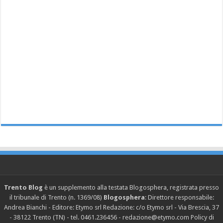
Trento Blog
è un supplemento alla testata Blogosphera, registrata presso
il tribunale di Trento (n. 1369/08)
Blogosphera
: Direttore responsabile:
Andrea Bianchi - Editore: Etymo srl Redazione: c/o Etymo srl - Via Brescia, 37
- 38122 Trento (TN) - tel. 0461.236456 - redazione@etymo.com
Policy di