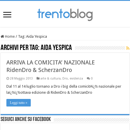
Home
/
Tag:
Aida Yespica
Archivi per tag:
Aida Yespica
ARRIVA LA COMICITA’ NAZIONALE
RidenDro & ScherzanDro
28 Maggio 2013
arte & cultura
,
Dro
,
evidenza
0
Dal 11 al 14 luglio tornano a Dro i big della comicitAï¿½ nazionale per
laï¿½ï¿½ottava edizione di RidenDro & ScherzanDro
Leggi tutto »
Seguici anche su Facebook