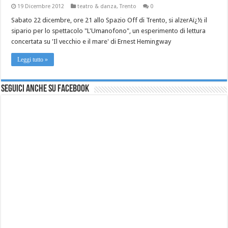
19 Dicembre 2012
teatro & danza
,
Trento
0
Sabato 22 dicembre, ore 21 allo Spazio Off di Trento, si alzerAï¿½ il
sipario per lo spettacolo "L'Umanofono", un esperimento di lettura
concertata su 'Il vecchio e il mare' di Ernest Hemingway
Leggi tutto »
Seguici anche su Facebook