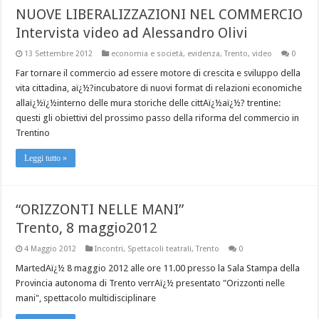
NUOVE LIBERALIZZAZIONI NEL COMMERCIO
Intervista video ad Alessandro Olivi
13 Settembre 2012
economia e società
,
evidenza
,
Trento
,
video
0
Far tornare il commercio ad essere motore di crescita e sviluppo della
vita cittadina, aï¿½?incubatore di nuovi format di relazioni economiche
allaï¿½ï¿½interno delle mura storiche delle cittAï¿½aï¿½? trentine:
questi gli obiettivi del prossimo passo della riforma del commercio in
Trentino
Leggi tutto »
“ORIZZONTI NELLE MANI”
Trento, 8 maggio2012
4 Maggio 2012
Incontri
,
Spettacoli teatrali
,
Trento
0
MartedAï¿½ 8 maggio 2012 alle ore 11.00 presso la Sala Stampa della
Provincia autonoma di Trento verrAï¿½ presentato "Orizzonti nelle
mani", spettacolo multidisciplinare