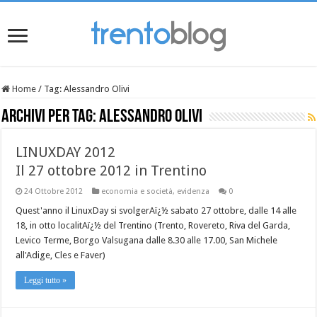
Home
/
Tag:
Alessandro Olivi
Archivi per tag:
Alessandro Olivi
LINUXDAY 2012
Il 27 ottobre 2012 in Trentino
24 Ottobre 2012
economia e società
,
evidenza
0
Quest'anno il LinuxDay si svolgerAï¿½ sabato 27 ottobre, dalle 14 alle
18, in otto localitAï¿½ del Trentino (Trento, Rovereto, Riva del Garda,
Levico Terme, Borgo Valsugana dalle 8.30 alle 17.00, San Michele
all'Adige, Cles e Faver)
Leggi tutto »