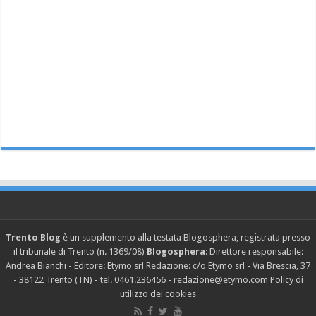
Trento Blog
è un supplemento alla testata Blogosphera, registrata presso
il tribunale di Trento (n. 1369/08)
Blogosphera
: Direttore responsabile:
Andrea Bianchi - Editore: Etymo srl Redazione: c/o Etymo srl - Via Brescia, 37
- 38122 Trento (TN) - tel. 0461.236456 - redazione@etymo.com
Policy di
utilizzo dei cookies