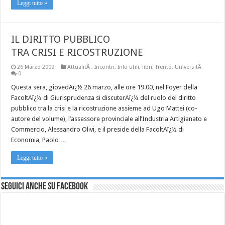
Leggi tutto »
IL DIRITTO PUBBLICO
TRA CRISI E RICOSTRUZIONE
26 Marzo 2009
AttualitÃ
,
Incontri
,
Info utili
,
libri
,
Trento
,
UniversitÃ
0
Questa sera, giovedAï¿½ 26 marzo, alle ore 19.00, nel Foyer della
FacoltAï¿½ di Giurisprudenza si discuterAï¿½ del ruolo del diritto
pubblico tra la crisi e la ricostruzione assieme ad Ugo Mattei (co-
autore del volume), l’assessore provinciale all’Industria Artigianato e
Commercio, Alessandro Olivi, e il preside della FacoltAï¿½ di
Economia, Paolo …
Leggi tutto »
Seguici anche su Facebook