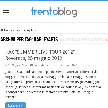
Home
/
Tag:
BarleyArts
Archivi per tag:
BarleyArts
J-AX “SUMMER LIVE TOUR 2012”
Rovereto, 25 maggio 2012
19 Maggio 2012
Concerti
,
evidenza
,
Rovereto
0
J-ax e la sua band saranno ospiti del Centro Sportivo Baldesca ( via
Roggia - Rovereto) dal 20 al 25 maggio. Fino al 24 maggio sono in
programma le prove di allestimento, mentre venerdAï¿½ 25 maggio
andrAï¿½ in scena l'anteprima nazionale del tour estivo. J-Ax continua
a consolidare un successo in costante crescita: l'album E?Meglio
PrimaE?
Leggi tutto »