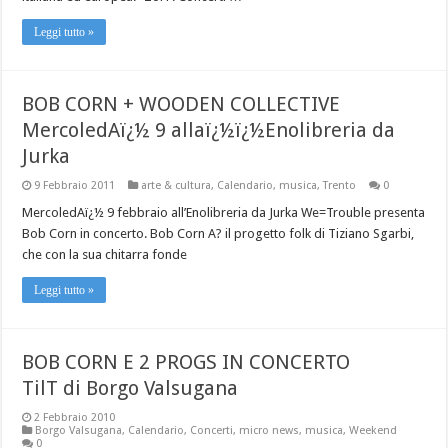
Leggi tutto »
BOB CORN + WOODEN COLLECTIVE
MercoledAï¿½ 9 allaï¿½ï¿½Enolibreria da
Jurka
9 Febbraio 2011
arte & cultura
,
Calendario
,
musica
,
Trento
0
MercoledAï¿½ 9 febbraio all’Enolibreria da Jurka We=Trouble presenta
Bob Corn in concerto. Bob Corn A? il progetto folk di Tiziano Sgarbi,
che con la sua chitarra fonde
Leggi tutto »
BOB CORN E 2 PROGS IN CONCERTO
TilT di Borgo Valsugana
2 Febbraio 2010
Borgo Valsugana
,
Calendario
,
Concerti
,
micro news
,
musica
,
Weekend
0