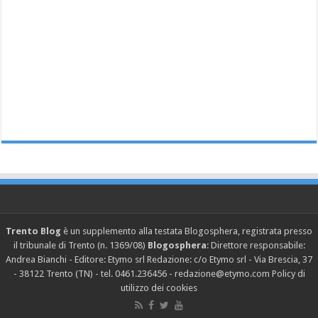
Trento Blog
è un supplemento alla testata Blogosphera, registrata presso
il tribunale di Trento (n. 1369/08)
Blogosphera
: Direttore responsabile:
Andrea Bianchi - Editore: Etymo srl Redazione: c/o Etymo srl - Via Brescia, 37
- 38122 Trento (TN) - tel. 0461.236456 - redazione@etymo.com
Policy di
utilizzo dei cookies