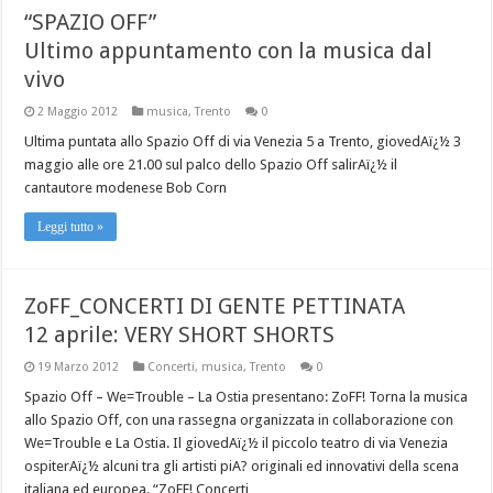
“SPAZIO OFF”
Ultimo appuntamento con la musica dal
vivo
2 Maggio 2012
musica
,
Trento
0
Ultima puntata allo Spazio Off di via Venezia 5 a Trento, giovedAï¿½ 3
maggio alle ore 21.00 sul palco dello Spazio Off salirAï¿½ il
cantautore modenese Bob Corn
Leggi tutto »
ZoFF_CONCERTI DI GENTE PETTINATA
12 aprile: VERY SHORT SHORTS
19 Marzo 2012
Concerti
,
musica
,
Trento
0
Spazio Off – We=Trouble – La Ostia presentano: ZoFF! Torna la musica
allo Spazio Off, con una rassegna organizzata in collaborazione con
We=Trouble e La Ostia. Il giovedAï¿½ il piccolo teatro di via Venezia
ospiterAï¿½ alcuni tra gli artisti piA? originali ed innovativi della scena
italiana ed europea. “ZoFF! Concerti …