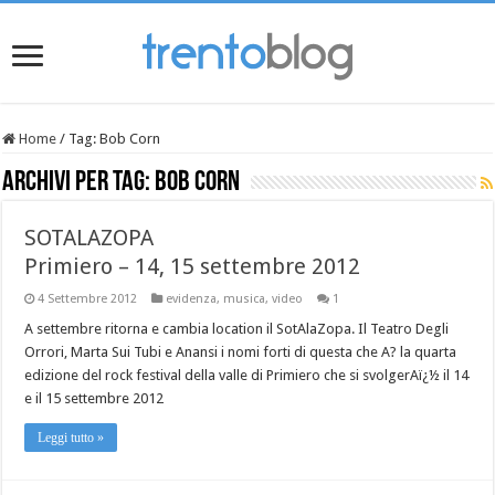
Home
/
Tag:
Bob Corn
Archivi per tag:
Bob Corn
SOTALAZOPA
Primiero – 14, 15 settembre 2012
4 Settembre 2012
evidenza
,
musica
,
video
1
A settembre ritorna e cambia location il SotAlaZopa. Il Teatro Degli
Orrori, Marta Sui Tubi e Anansi i nomi forti di questa che A? la quarta
edizione del rock festival della valle di Primiero che si svolgerAï¿½ il 14
e il 15 settembre 2012
Leggi tutto »