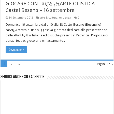
GIOCARE CON Laï¿½ï¿½ARTE OLISTICA
Castel Beseno – 16 settembre
14 Settembre 2012
arte & cultura
,
evidenza
0
Domenica 16 settembre dalle 10 alle 18 Castel Beseno (Besenello)
sarAï¿½ teatro di una suggestiva giornata dedicata alla presentazione
delle attivitAï¿½ artistiche ed olistiche presenti in Provincia. Proposte di
danza, teatro, giocoleria e rilassamento..
Leggi tutto »
1
2
»
Pagina 1 di 2
Seguici anche su Facebook