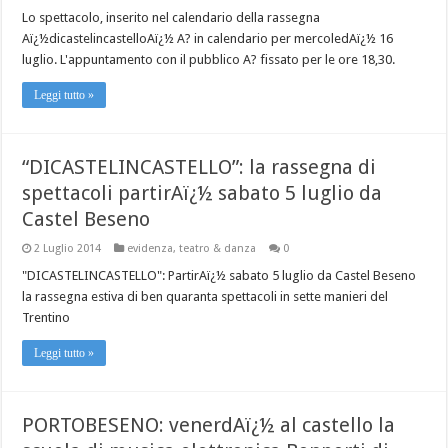
Lo spettacolo, inserito nel calendario della rassegna
Aï¿½dicastelincastelloAï¿½ A? in calendario per mercoledAï¿½ 16
luglio. L'appuntamento con il pubblico A? fissato per le ore 18,30.
Leggi tutto »
“DICASTELINCASTELLO”: la rassegna di
spettacoli partirAï¿½ sabato 5 luglio da
Castel Beseno
2 Luglio 2014
evidenza
,
teatro & danza
0
"DICASTELINCASTELLO": PartirAï¿½ sabato 5 luglio da Castel Beseno
la rassegna estiva di ben quaranta spettacoli in sette manieri del
Trentino
Leggi tutto »
PORTOBESENO: venerdAï¿½ al castello la