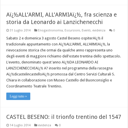
Aï¿½ALL’ARMI, ALL’ARMIAï¿½, fra scienza e
storia da Leonardo ai Lanzichenecchi
31 Luglio 2014
Enogastronomia
,
Escursioni
,
Eventi
,
evidenza
0
Sabato 2 e domenica 3 agosto Castel Beseno ospiterAï¿½ il
tradizionale appuntamento con Aï¿½ALL'ARMI, ALL'ARMIAï¿½, la
rievocazione storica che ormai da qualche anno rappresenta uno
degli eventi di maggiore richiamo dell'estate trentina dello spettacolo.
L'evento, denominato quest'anno Aï¿½DA LEONARDO AI
LANZICHENECCHIAï¿½ A? inserito nel programma della rassegna
Aï¿½dicastelincastelloAï¿½ promossa dal Centro Servizi Culturali S.
Chiara in collaborazione con Museo Castello del Buonconsiglio e
Coordinamento Teatrale Trentino.
Leggi tutto »
CASTEL BESENO: il trionfo trentino del 1547
14 Luglio 2014
evidenza
0