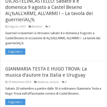
DICASTELINCASTELLO: Sabato 8 e
domenica 9 agosto a Castel Beseno
Aï¿½ALL’ARMI, ALL’ARMI ! – La tavola dei
guerrieriAï¿½
4 Agosto 2015
Bambini
0
Guerrieri e tavernieri si ritrovano sabato 8 e domenica 9 agosto a
Castel Beseno in occasione di Aï¿½ALL'ARMI, ALL'ARMI ! - La tavola dei
guerrieriAï¿½
Leggi tutto »
GIANMARIA TESTA E HUGO TROVA: La
musica d’autore tra Italia e Uruguay
18 Settembre 2014
evidenza
,
musica
0
Sabato 20 settembre a partire dalle 18 si esibiranno Gianmaria Testa e
Hugo Trova nell'affascinante cornice di Castel Beseno.
Leggi tutto »