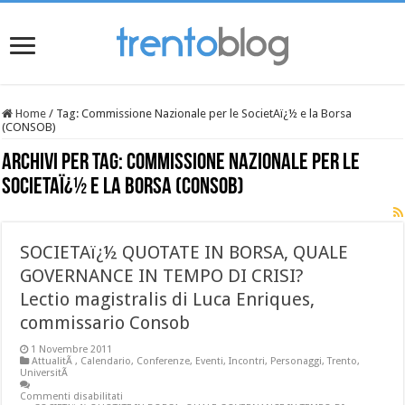
Home
/
Tag:
Commissione Nazionale per le SocietAï¿½ e la Borsa
(CONSOB)
Archivi per tag:
Commissione Nazionale per le
SocietAï¿½ e la Borsa (CONSOB)
SOCIETAï¿½ QUOTATE IN BORSA, QUALE
GOVERNANCE IN TEMPO DI CRISI?
Lectio magistralis di Luca Enriques,
commissario Consob
1 Novembre 2011
AttualitÃ
,
Calendario
,
Conferenze
,
Eventi
,
Incontri
,
Personaggi
,
Trento
,
UniversitÃ
Commenti disabilitati