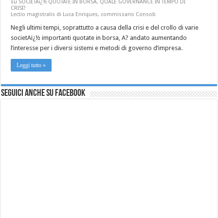
su SOCIETAï¿½ QUOTATE IN BORSA, QUALE GOVERNANCE IN TEMPO DI
CRISI?
Lectio magistralis di Luca Enriques, commissario Consob
Negli ultimi tempi, soprattutto a causa della crisi e del crollo di varie
societAï¿½ importanti quotate in borsa, A? andato aumentando
l’interesse per i diversi sistemi e metodi di governo d’impresa.
Leggi tutto »
Seguici anche su Facebook