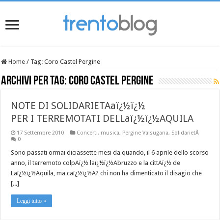
Home
/
Tag:
Coro Castel Pergine
Archivi per tag:
Coro Castel Pergine
NOTE DI SOLIDARIETAaï¿½ï¿½
PER I TERREMOTATI DELLaï¿½ï¿½AQUILA
17 Settembre 2010
Concerti
,
musica
,
Pergine Valsugana
,
SolidarietÃ
0
Sono passati ormai diciassette mesi da quando, il 6 aprile dello scorso
anno, il terremoto colpAï¿½ laï¿½ï¿½Abruzzo e la cittAï¿½ de
Laï¿½ï¿½Aquila, ma caï¿½ï¿½A? chi non ha dimenticato il disagio che
[...]
Leggi tutto »