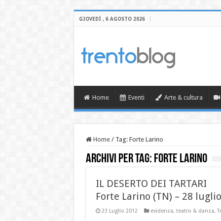
GIOVEDÌ , 6 AGOSTO 2026
Home
Eventi
Arte & cultura
Home
/
Tag:
Forte Larino
Archivi per tag:
Forte Larino
IL DESERTO DEI TARTARI
Forte Larino (TN) – 28 lugli
23 Luglio 2012
evidenza
,
teatro & danza
,
T