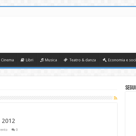
Cinema
Libri
Musica
Teatro & danza
Economia e soci
Segui
o 2012
rento
0