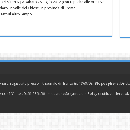
tari si terrAï¿½ sabato 28 luglio 2012 (con repliche alle ore 18 e
aro, in valle del Chiese, in provincia di Trento,
Festival AltroTempo
era, registrata presso il tribunale di Trento (n. 1369/08)
Blogosphera
: Diret
Trento (TN) - tel. 0461.236456 - redazione@etymo.com
Policy di utilizzo dei cook