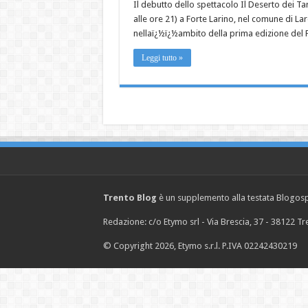
Il debutto dello spettacolo Il Deserto dei Tar
alle ore 21) a Forte Larino, nel comune di Lard
nellaï¿½ï¿½ambito della prima edizione del 
Leggi tutto »
Trento Blog
è un supplemento alla testata Blogosph
Redazione: c/o Etymo srl - Via Brescia, 37 - 38122 
© Copyright 2026, Etymo s.r.l. P.IVA 02242430219