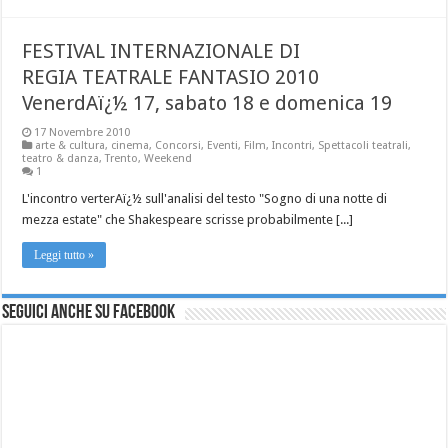
FESTIVAL INTERNAZIONALE DI
REGIA TEATRALE FANTASIO 2010
VenerdAï¿½ 17, sabato 18 e domenica 19
17 Novembre 2010
arte & cultura
,
cinema
,
Concorsi
,
Eventi
,
Film
,
Incontri
,
Spettacoli teatrali
,
teatro & danza
,
Trento
,
Weekend
1
L'incontro verterAï¿½ sull'analisi del testo "Sogno di una notte di
mezza estate" che Shakespeare scrisse probabilmente [...]
Leggi tutto »
Seguici anche su Facebook