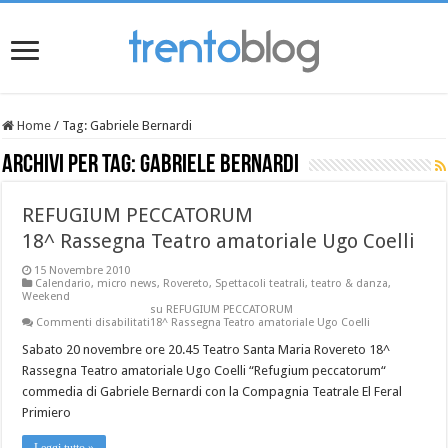
Home
/
Tag:
Gabriele Bernardi
Archivi per tag:
Gabriele Bernardi
REFUGIUM PECCATORUM
18^ Rassegna Teatro amatoriale Ugo Coelli
15 Novembre 2010
Calendario
,
micro news
,
Rovereto
,
Spettacoli teatrali
,
teatro & danza
,
Weekend
su REFUGIUM PECCATORUM
Commenti disabilitati
18^ Rassegna Teatro amatoriale Ugo Coelli
Sabato 20 novembre ore 20.45 Teatro Santa Maria Rovereto 18^
Rassegna Teatro amatoriale Ugo Coelli “Refugium peccatorum“
commedia di Gabriele Bernardi con la Compagnia Teatrale El Feral
Primiero
Leggi tutto »