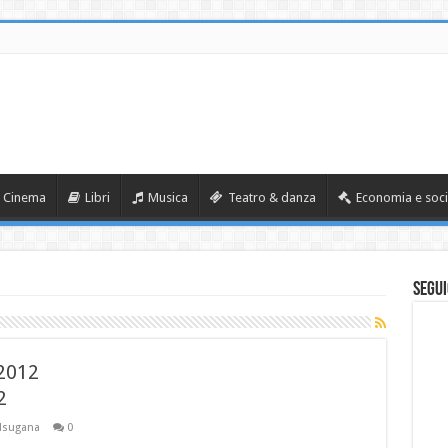
Cinema
Libri
Musica
Teatro & danza
Economia e soci
Segui
2012
2
alsugana
0