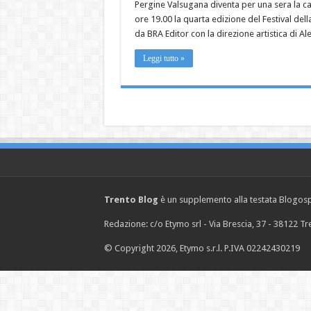
Pergine Valsugana diventa per una sera la capit
ore 19.00 la quarta edizione del Festival d
da BRA Editor con la direzione artistica di 
Leggi tutto »
Trento Blog
è un supplemento alla testata Blogosph
Redazione: c/o Etymo srl - Via Brescia, 37 - 38122 
© Copyright 2026, Etymo s.r.l. P.IVA 02242430219