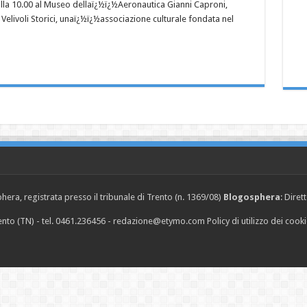
alla 10.00 al Museo dellaï¿½ï¿½Aeronautica Gianni Caproni,
livoli Storici, unaï¿½ï¿½associazione culturale fondata nel
era, registrata presso il tribunale di Trento (n. 1369/08)
Blogosphera
: Diret
Trento (TN) - tel. 0461.236456 - redazione@etymo.com
Policy di utilizzo dei cook