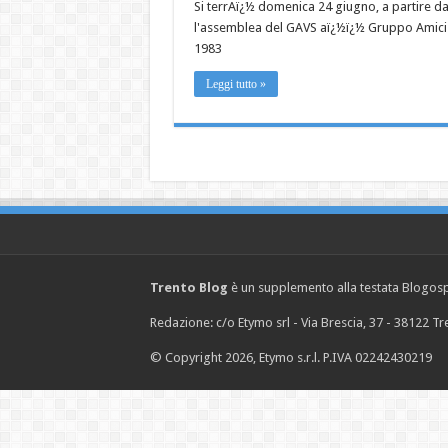
Si terrAï¿½ domenica 24 giugno, a partire d
l'assemblea del GAVS aï¿½ï¿½ Gruppo Amici Ve
1983
Leggi tutto »
Trento Blog
è un supplemento alla testata Blogosph
Redazione: c/o Etymo srl - Via Brescia, 37 - 38122 
© Copyright 2026, Etymo s.r.l. P.IVA 02242430219