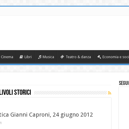
Cinema
Libri
Musica
Teatro & danza
Economia e soci
Segui
ivoli Storici
ca Gianni Caproni, 24 giugno 2012
1