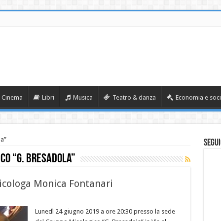
Cinema
Libri
Musica
Teatro & danza
Economia e soci
la”
Segui
co “G. Bresadola”
micologa Monica Fontanari
Lunedì 24 giugno 2019 a ore 20:30 presso la sede