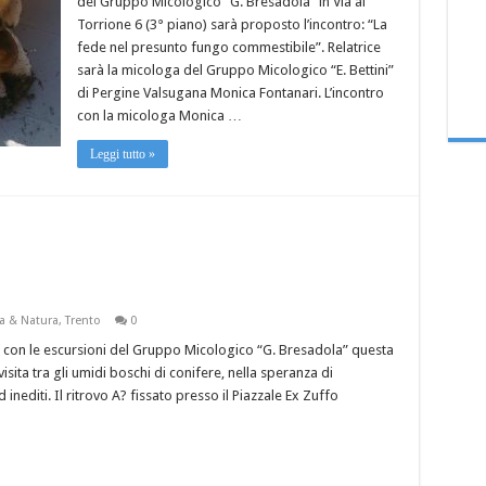
del Gruppo Micologico “G. Bresadola” in Via al
Torrione 6 (3° piano) sarà proposto l’incontro: “La
fede nel presunto fungo commestibile”. Relatrice
sarà la micologa del Gruppo Micologico “E. Bettini”
di Pergine Valsugana Monica Fontanari. L’incontro
con la micologa Monica …
Leggi tutto »
a & Natura
,
Trento
0
on le escursioni del Gruppo Micologico “G. Bresadola” questa
sita tra gli umidi boschi di conifere, nella speranza di
inediti. Il ritrovo A? fissato presso il Piazzale Ex Zuffo