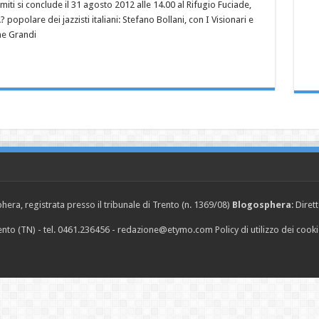
ti si conclude il 31 agosto 2012 alle 14.00 al Rifugio Fuciade,
popolare dei jazzisti italiani: Stefano Bollani, con I Visionari e
ne Grandi
era, registrata presso il tribunale di Trento (n. 1369/08)
Blogosphera
: Diret
Trento (TN) - tel. 0461.236456 - redazione@etymo.com
Policy di utilizzo dei cook