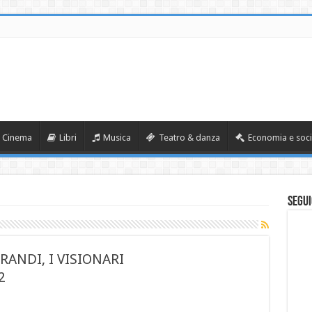
Cinema
Libri
Musica
Teatro & danza
Economia e soci
Segui
RANDI, I VISIONARI
2