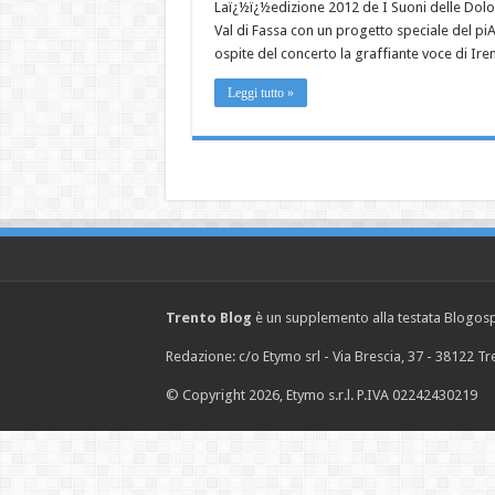
Laï¿½ï¿½edizione 2012 de I Suoni delle Dolomi
Val di Fassa con un progetto speciale del piA? 
ospite del concerto la graffiante voce di Ire
Leggi tutto »
Trento Blog
è un supplemento alla testata Blogosph
Redazione: c/o Etymo srl - Via Brescia, 37 - 38122 
© Copyright 2026, Etymo s.r.l. P.IVA 02242430219