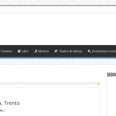
Cinema
Libri
Musica
Teatro & danza
Economia e soci
Segui
a, Trento
0