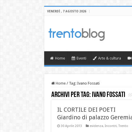
VENERDÌ , 7 AGOSTO 2026
Home
Eventi
Arte & cultura
Home
/
Tag:
Ivano Fossati
Archivi per tag:
Ivano Fossati
IL CORTILE DEI POETI
Giardino di palazzo Geremi
30 Aprile 2013
evidenza
,
Incontri
,
Trento