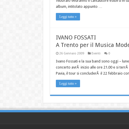
febbraio vedranno il cantautore esibirsi in t
album, intitolato appunto …
Leggi tutto »
IVANO FOSSATI
A Trento per il Musica Mod
26 Gennaio 2009
Eventi
0
Ivano Fossati e la sua band sono oggi – lun
concerto avrÃ inizio alle ore 21.00 e si terrÃ
Pavia, il tour si concluderÃ il 22 febbraio c
Leggi tutto »