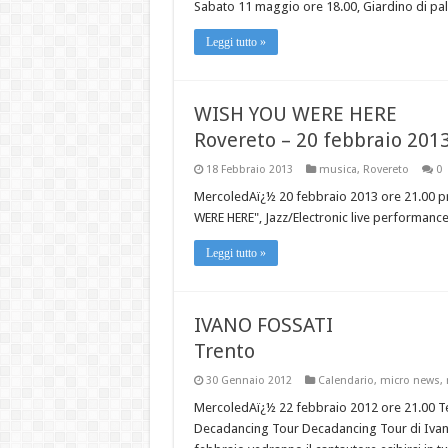
Sabato 11 maggio ore 18.00, Giardino di pal
Leggi tutto »
WISH YOU WERE HERE
Rovereto – 20 febbraio 201
18 Febbraio 2013
musica
,
Rovereto
0
MercoledAï¿½ 20 febbraio 2013 ore 21.00 pre
WERE HERE", Jazz/Electronic live performance
Leggi tutto »
IVANO FOSSATI
Trento
30 Gennaio 2012
Calendario
,
micro news
,
MercoledAï¿½ 22 febbraio 2012 ore 21.00 Te
Decadancing Tour Decadancing Tour di Ivano 