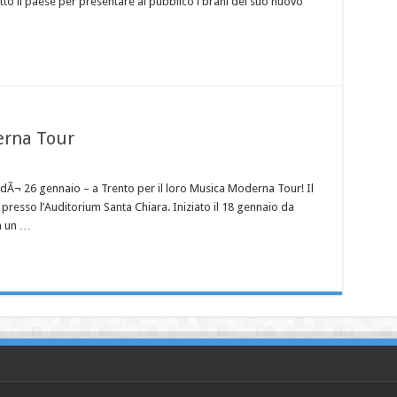
utto il paese per presentare al pubblico i brani del suo nuovo
erna Tour
edÃ¬ 26 gennaio – a Trento per il loro Musica Moderna Tour! Il
 presso l’Auditorium Santa Chiara. Iniziato il 18 gennaio da
on un …