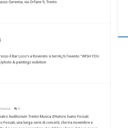
azzo Geremia, via Orfane 9, Trento
3
sso il Bar Loco's a Rovereto si terrAï¿½ l'evento "WISH YOU
/photo & paintings exibition
musica
0
atro Auditorium Trento Musica d’Autore Ivano Fossati
Fossati, una lunga serie di concerti, che tra novembre e