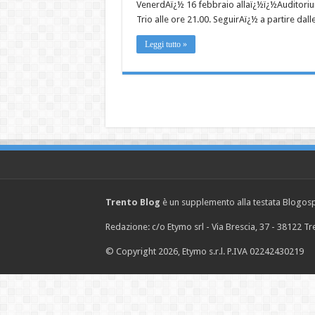
VenerdAï¿½ 16 febbraio allaï¿½ï¿½Auditorium
Trio alle ore 21.00. SeguirAï¿½ a partire dall
Leggi tutto »
Trento Blog
è un supplemento alla testata Blogosph
Redazione: c/o Etymo srl - Via Brescia, 37 - 38122 
© Copyright 2026, Etymo s.r.l. P.IVA 02242430219