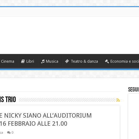
Cinema
Libri
Musica
Teatro & danza
Economia e soci
Segui
s Trio
E NICKY SIANO ALL’AUDITORIUM
16 FEBBRAIO ALLE 21.00
ca
0