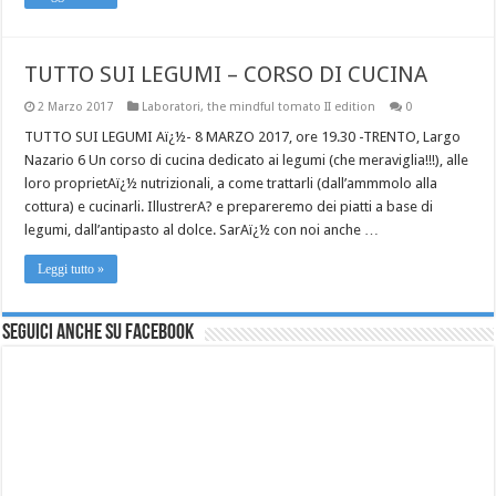
TUTTO SUI LEGUMI – CORSO DI CUCINA
2 Marzo 2017
Laboratori
,
the mindful tomato II edition
0
TUTTO SUI LEGUMI Aï¿½- 8 MARZO 2017, ore 19.30 -TRENTO, Largo
Nazario 6 Un corso di cucina dedicato ai legumi (che meraviglia!!!), alle
loro proprietAï¿½ nutrizionali, a come trattarli (dall’ammmolo alla
cottura) e cucinarli. IllustrerA? e prepareremo dei piatti a base di
legumi, dall’antipasto al dolce. SarAï¿½ con noi anche …
Leggi tutto »
Seguici anche su Facebook