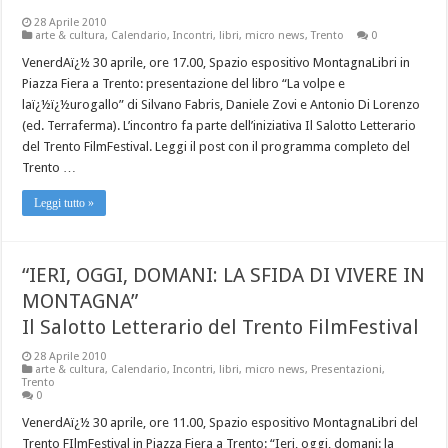
28 Aprile 2010
arte & cultura
,
Calendario
,
Incontri
,
libri
,
micro news
,
Trento
0
VenerdAï¿½ 30 aprile, ore 17.00, Spazio espositivo MontagnaLibri in
Piazza Fiera a Trento: presentazione del libro “La volpe e
laï¿½ï¿½urogallo” di Silvano Fabris, Daniele Zovi e Antonio Di Lorenzo
(ed. Terraferma). L’incontro fa parte dell’iniziativa Il Salotto Letterario
del Trento FilmFestival. Leggi il post con il programma completo del
Trento …
Leggi tutto »
“IERI, OGGI, DOMANI: LA SFIDA DI VIVERE IN
MONTAGNA”
Il Salotto Letterario del Trento FilmFestival
28 Aprile 2010
arte & cultura
,
Calendario
,
Incontri
,
libri
,
micro news
,
Presentazioni
,
Trento
0
VenerdAï¿½ 30 aprile, ore 11.00, Spazio espositivo MontagnaLibri del
Trento FIlmFestival in Piazza Fiera a Trento: “Ieri, oggi, domani: la