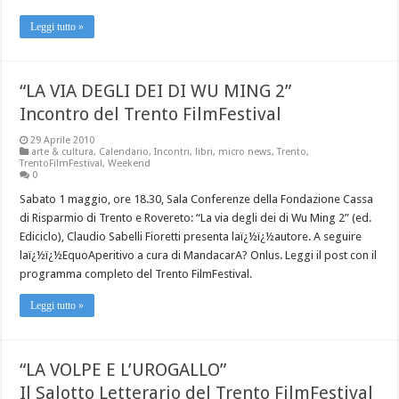
Leggi tutto »
“LA VIA DEGLI DEI DI WU MING 2”
Incontro del Trento FilmFestival
29 Aprile 2010
arte & cultura
,
Calendario
,
Incontri
,
libri
,
micro news
,
Trento
,
TrentoFilmFestival
,
Weekend
0
Sabato 1 maggio, ore 18.30, Sala Conferenze della Fondazione Cassa
di Risparmio di Trento e Rovereto: “La via degli dei di Wu Ming 2” (ed.
Ediciclo), Claudio Sabelli Fioretti presenta laï¿½ï¿½autore. A seguire
laï¿½ï¿½EquoAperitivo a cura di MandacarA? Onlus. Leggi il post con il
programma completo del Trento FilmFestival.
Leggi tutto »
“LA VOLPE E L’UROGALLO”
Il Salotto Letterario del Trento FilmFestival