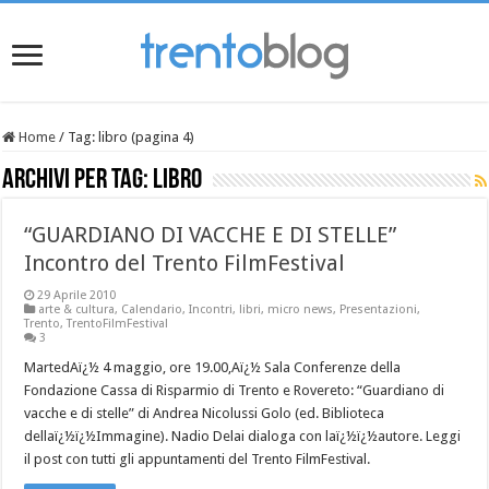
Home
/
Tag:
libro
(pagina 4)
Archivi per tag:
libro
“GUARDIANO DI VACCHE E DI STELLE”
Incontro del Trento FilmFestival
29 Aprile 2010
arte & cultura
,
Calendario
,
Incontri
,
libri
,
micro news
,
Presentazioni
,
Trento
,
TrentoFilmFestival
3
MartedAï¿½ 4 maggio, ore 19.00,Aï¿½ Sala Conferenze della
Fondazione Cassa di Risparmio di Trento e Rovereto: “Guardiano di
vacche e di stelle” di Andrea Nicolussi Golo (ed. Biblioteca
dellaï¿½ï¿½Immagine). Nadio Delai dialoga con laï¿½ï¿½autore. Leggi
il post con tutti gli appuntamenti del Trento FilmFestival.