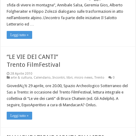
sfida di vivere in montagna“, Annibale Salsa, Geremia Gios, Alberto
Folgheraiter e Filippo Zolezzi dialogano sulle trasformazioni in atto
nell’ambiente alpino. L’incontro fa parte delle iniziative Il Salotto
Letterario ed …
Leggi tutto »
“LE VIE DEI CANTI”
Trento FilmFestival
28 Aprile 2010
arte & cultura
,
Calendario
,
Incontri
,
libri
,
micro news
,
Trento
0
GiovedAï¿½ 29 aprile, ore 20.00, Spazio Archeologico Sotterraneo del
Sas a Trento: in occasione del Trento FilmFestival, lettura integrale e
collettiva di “Le vie dei canti” di Bruce Chatwin (ed. Gli Adelphi). A
seguire, EquoAperitivo a cura di MandacarA? Onlus.
Leggi tutto »