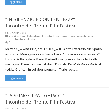
Leggi tutto »
“IN SILENZIO E CON LENTEZZA”
Incontro del Trento FilmFestival
29 Aprile 2010
arte & cultura
,
Calendario
,
Incontri
,
libri
,
micro news
,
Presentazioni
,
Trento
,
TrentoFilmFestival
0
MartedAï¿½ 4 maggio, ore 17.00,Aï¿½ Il Salotto Letterario allo Spazio
espositivo MontagnaLibri in Piazza Fiera: “In silenzio e con lentezza“,
Franco De Battaglia e Mario Martinelli dialogano sulla via lenta alla
montagna. Presentazione del libro “Fuori dal Kerle” di Mario Martinelli
(ed. La Grafica). In collaborazione con Tra le rocce …
Leggi tutto »
“LA SFINGE TRA I GHIACCI”
Incontro del Trento FilmFestival