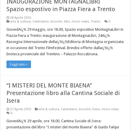
INAUGURAZIONE MONTAGNALIBRI
Spazio espostivo in Piazza Fiera a Trento
28 Aprile 2010
arte & cultura
,
Calendario
,
Incontri
,
libri
,
micro news
,
Trento
0
GiovedAï¿½ 29 maggio, ore 18.00, Spazio espositivo MontagnaLibri in
Piazza Fiera a Trento: inaugurazione di MontagnaLibri, 24Aï¿½
Rassegna Internazionale dellaï¿½ï¿½Editoria di Montagna organizzata
in occasione del Trento FilmFestival. Brindisi offerto dallaï¿½ï¿½
Enoteca provinciale del Trentino – Palazzo Roccabruna.
Leggi tutto »
“I MISTERI DEL MONTE BIAENA”
Presentazione libro alla Cantina Sociale di
Isera
27 Aprile 2010
arte & cultura
,
Calendario
,
Incontri
,
Isera
,
micro news
0
GiovedAï¿½ 29 aprile, ore 18.00, Cantina Sociale di Isera:
presentazione del libro “I misteri del monte Biaena” di Guido Falqui