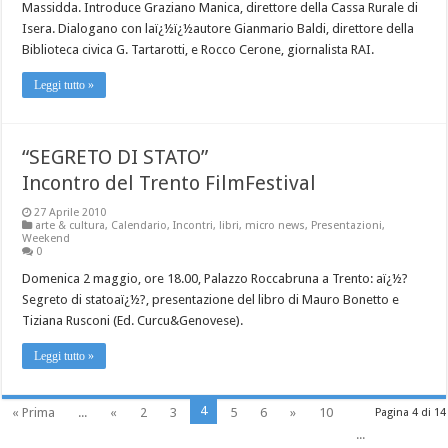
Massidda. Introduce Graziano Manica, direttore della Cassa Rurale di
Isera. Dialogano con laï¿½ï¿½autore Gianmario Baldi, direttore della
Biblioteca civica G. Tartarotti, e Rocco Cerone, giornalista RAI.
Leggi tutto »
“SEGRETO DI STATO”
Incontro del Trento FilmFestival
27 Aprile 2010
arte & cultura
,
Calendario
,
Incontri
,
libri
,
micro news
,
Presentazioni
,
Weekend
0
Domenica 2 maggio, ore 18.00, Palazzo Roccabruna a Trento: aï¿½?
Segreto di statoaï¿½?, presentazione del libro di Mauro Bonetto e
Tiziana Rusconi (Ed. Curcu&Genovese).
Leggi tutto »
4
« Prima
...
«
2
3
5
6
»
10
Pagina 4 di 14
...