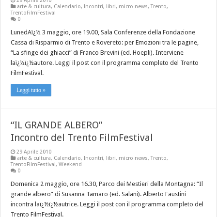
29 Aprile 2010
arte & cultura
,
Calendario
,
Incontri
,
libri
,
micro news
,
Trento
,
TrentoFilmFestival
0
LunedAï¿½ 3 maggio, ore 19.00, Sala Conferenze della Fondazione
Cassa di Risparmio di Trento e Rovereto: per Emozioni tra le pagine,
“La sfinge dei ghiacci” di Franco Brevini (ed. Hoepli). Interviene
laï¿½ï¿½autore. Leggi il post con il programma completo del Trento
FilmFestival.
Leggi tutto »
“IL GRANDE ALBERO”
Incontro del Trento FilmFestival
29 Aprile 2010
arte & cultura
,
Calendario
,
Incontri
,
libri
,
micro news
,
Trento
,
TrentoFilmFestival
,
Weekend
0
Domenica 2 maggio, ore 16.30, Parco dei Mestieri della Montagna: “Il
grande albero” di Susanna Tamaro (ed. Salani). Alberto Faustini
incontra laï¿½ï¿½autrice. Leggi il post con il programma completo del
Trento FilmFestival.