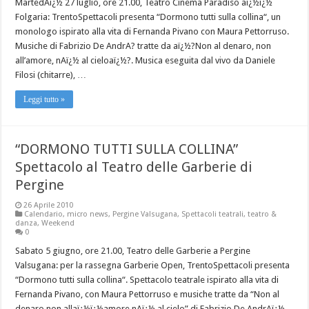
MartedAï¿½ 27 luglio, ore 21.00, Teatro Cinema Paradiso aï¿½ï¿½
Folgaria: TrentoSpettacoli presenta “Dormono tutti sulla collina“, un
monologo ispirato alla vita di Fernanda Pivano con Maura Pettorruso.
Musiche di Fabrizio De AndrA? tratte da aï¿½?Non al denaro, non
all’amore, nAï¿½ al cieloaï¿½?. Musica eseguita dal vivo da Daniele
Filosi (chitarre), …
Leggi tutto »
“DORMONO TUTTI SULLA COLLINA”
Spettacolo al Teatro delle Garberie di
Pergine
26 Aprile 2010
Calendario
,
micro news
,
Pergine Valsugana
,
Spettacoli teatrali
,
teatro &
danza
,
Weekend
0
Sabato 5 giugno, ore 21.00, Teatro delle Garberie a Pergine
Valsugana: per la rassegna Garberie Open, TrentoSpettacoli presenta
“Dormono tutti sulla collina“. Spettacolo teatrale ispirato alla vita di
Fernanda Pivano, con Maura Pettorruso e musiche tratte da “Non al
denaro non allaï¿½ï¿½amore nAï¿½ al cielo” di Fabrizio De AndrAï¿½