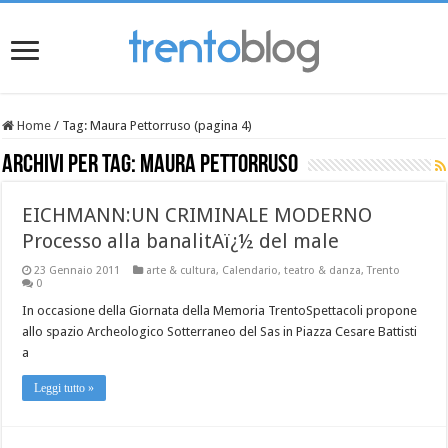
Home
/
Tag:
Maura Pettorruso
(pagina 4)
Archivi per tag:
Maura Pettorruso
EICHMANN:UN CRIMINALE MODERNO
Processo alla banalitAï¿½ del male
23 Gennaio 2011
arte & cultura
,
Calendario
,
teatro & danza
,
Trento
0
In occasione della Giornata della Memoria TrentoSpettacoli propone
allo spazio Archeologico Sotterraneo del Sas in Piazza Cesare Battisti
a
Leggi tutto »