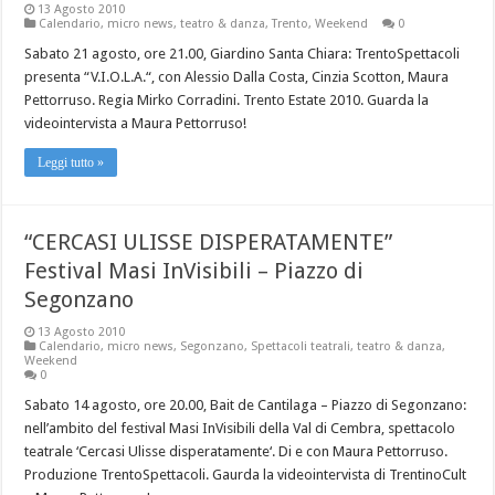
13 Agosto 2010
Calendario
,
micro news
,
teatro & danza
,
Trento
,
Weekend
0
Sabato 21 agosto, ore 21.00, Giardino Santa Chiara: TrentoSpettacoli
presenta “V.I.O.L.A.“, con Alessio Dalla Costa, Cinzia Scotton, Maura
Pettorruso. Regia Mirko Corradini. Trento Estate 2010. Guarda la
videointervista a Maura Pettorruso!
Leggi tutto »
“CERCASI ULISSE DISPERATAMENTE”
Festival Masi InVisibili – Piazzo di
Segonzano
13 Agosto 2010
Calendario
,
micro news
,
Segonzano
,
Spettacoli teatrali
,
teatro & danza
,
Weekend
0
Sabato 14 agosto, ore 20.00, Bait de Cantilaga – Piazzo di Segonzano:
nell’ambito del festival Masi InVisibili della Val di Cembra, spettacolo
teatrale ‘Cercasi Ulisse disperatamente‘. Di e con Maura Pettorruso.
Produzione TrentoSpettacoli. Gaurda la videointervista di TrentinoCult