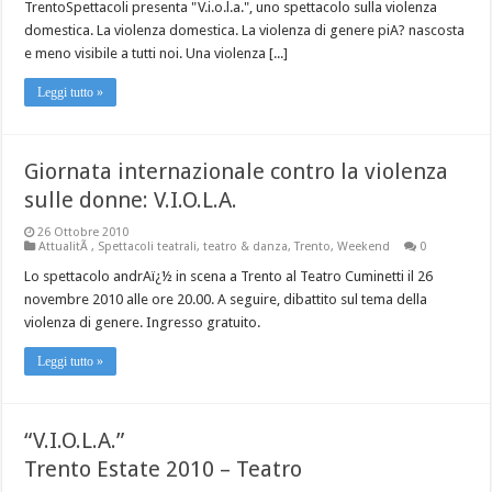
TrentoSpettacoli presenta "V.i.o.l.a.", uno spettacolo sulla violenza
domestica. La violenza domestica. La violenza di genere piA? nascosta
e meno visibile a tutti noi. Una violenza [...]
Leggi tutto »
Giornata internazionale contro la violenza
sulle donne: V.I.O.L.A.
26 Ottobre 2010
AttualitÃ
,
Spettacoli teatrali
,
teatro & danza
,
Trento
,
Weekend
0
Lo spettacolo andrAï¿½ in scena a Trento al Teatro Cuminetti il 26
novembre 2010 alle ore 20.00. A seguire, dibattito sul tema della
violenza di genere. Ingresso gratuito.
Leggi tutto »
“V.I.O.L.A.”
Trento Estate 2010 – Teatro