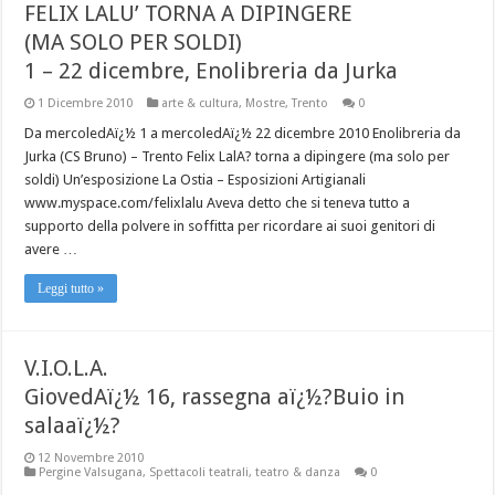
FELIX LALU’ TORNA A DIPINGERE
(MA SOLO PER SOLDI)
1 – 22 dicembre, Enolibreria da Jurka
1 Dicembre 2010
arte & cultura
,
Mostre
,
Trento
0
Da mercoledAï¿½ 1 a mercoledAï¿½ 22 dicembre 2010 Enolibreria da
Jurka (CS Bruno) – Trento Felix LalA? torna a dipingere (ma solo per
soldi) Un’esposizione La Ostia – Esposizioni Artigianali
www.myspace.com/felixlalu Aveva detto che si teneva tutto a
supporto della polvere in soffitta per ricordare ai suoi genitori di
avere …
Leggi tutto »
V.I.O.L.A.
GiovedAï¿½ 16, rassegna aï¿½?Buio in
salaaï¿½?
12 Novembre 2010
Pergine Valsugana
,
Spettacoli teatrali
,
teatro & danza
0