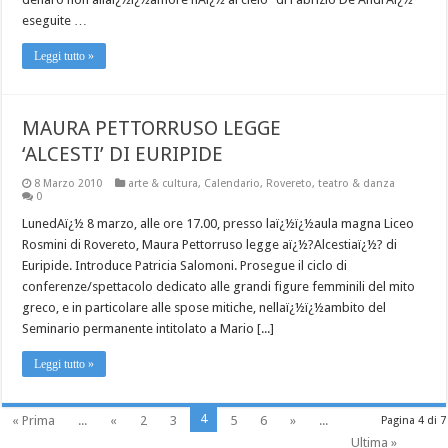
eseguite …
Leggi tutto »
MAURA PETTORRUSO LEGGE
‘ALCESTI’ DI EURIPIDE
8 Marzo 2010
arte & cultura
,
Calendario
,
Rovereto
,
teatro & danza
0
LunedAï¿½ 8 marzo, alle ore 17.00, presso laï¿½ï¿½aula magna Liceo
Rosmini di Rovereto, Maura Pettorruso legge aï¿½?Alcestiaï¿½? di
Euripide. Introduce Patricia Salomoni. Prosegue il ciclo di
conferenze/spettacolo dedicato alle grandi figure femminili del mito
greco, e in particolare alle spose mitiche, nellaï¿½ï¿½ambito del
Seminario permanente intitolato a Mario [...]
Leggi tutto »
4
« Prima
...
«
2
3
5
6
»
...
Pagina 4 di 7
Ultima »