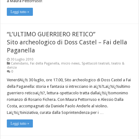
a Maura Pettorruso!
Leggi tutto »
“L’ULTIMO GUERRIERO RETICO”
Sito archeologico di Doss Castel – Fai della
Paganella
30 Luglio 2010
Calendario
,
Fai della Paganella
,
micro news
,
Spettacoli teatrali
,
teatro &
danza
0
VenerdAï¿½ 30 luglio, ore 17.00, Sito archeologico di Doss Castel a Fai
della Paganella: storia e fantasia si intrecciano in aï¿½?Laï¿½ï¿½ultimo
guerriero reticoaï¿½?, lettura-spettacolo tratta dallaï¿½ï¿½omonimo
romanzo di Rosario Fichera. Con Maura Pettorruso e Alessio Dalla
Costa, accompagnati da Daniele Paolo Anderle al violino.
Laï¿½ï¿½iniziativa, curata dalla Soprintendenza per i …
Leggi tutto »