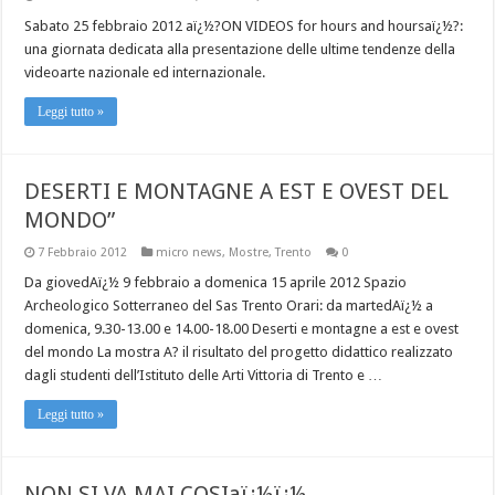
Sabato 25 febbraio 2012 aï¿½?ON VIDEOS for hours and hoursaï¿½?:
una giornata dedicata alla presentazione delle ultime tendenze della
videoarte nazionale ed internazionale.
Leggi tutto »
DESERTI E MONTAGNE A EST E OVEST DEL
MONDO”
7 Febbraio 2012
micro news
,
Mostre
,
Trento
0
Da giovedAï¿½ 9 febbraio a domenica 15 aprile 2012 Spazio
Archeologico Sotterraneo del Sas Trento Orari: da martedAï¿½ a
domenica, 9.30-13.00 e 14.00-18.00 Deserti e montagne a est e ovest
del mondo La mostra A? il risultato del progetto didattico realizzato
dagli studenti dell’Istituto delle Arti Vittoria di Trento e …
Leggi tutto »
NON SI VA MAI COSIaï¿½ï¿½