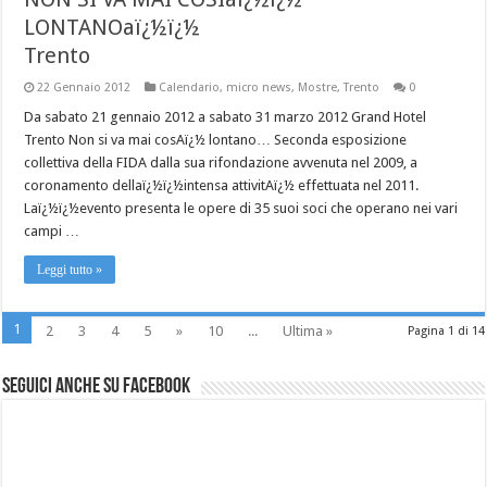
LONTANOaï¿½ï¿½
Trento
22 Gennaio 2012
Calendario
,
micro news
,
Mostre
,
Trento
0
Da sabato 21 gennaio 2012 a sabato 31 marzo 2012 Grand Hotel
Trento Non si va mai cosAï¿½ lontano… Seconda esposizione
collettiva della FIDA dalla sua rifondazione avvenuta nel 2009, a
coronamento dellaï¿½ï¿½intensa attivitAï¿½ effettuata nel 2011.
Laï¿½ï¿½evento presenta le opere di 35 suoi soci che operano nei vari
campi …
Leggi tutto »
1
2
3
4
5
»
10
...
Ultima »
Pagina 1 di 14
Seguici anche su Facebook