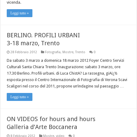
vicenda.
Leggi tutto »
BERLINO. PROFILI URBANI
3-18 marzo, Trento
28 Febbraio 2012
Fotografia
,
Mostre
,
Trento
0
Da sabato 3 marzo a domenica 18 marzo 2012 Foyer Centro Servizi
Culturali Santa Chiara Trento Inaugurazione: sabato 3 marzo, ore
17.30 Berlino. Profili urbani. di Luca ChistA? La rassegna, giAï¿½
esposta presso il Centro Internazionale di Fotografia di Verona Scavi
Scaligeri nel corso del 2011, propone un’indagine sul paesaggio …
Leggi tutto »
ON VIDEOS for hours and hours
Galleria d’Arte Boccanera
8 Febbraio 2012
Mostre
,
video
0