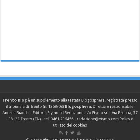
Trento Blog
è un supplemento alla testata Blogosphera, registrata presso
il tribunale di Trento (n. 1369/08)
Blogosphera
: Direttore responsabile:
Andrea Bianchi - Editore: Etymo srl Redazione: c/o Etymo srl - Via Brescia, 37
- 38122 Trento (TN) - tel. 0461.236456 - redazione@etymo.com
Policy di
utilizzo dei cookies