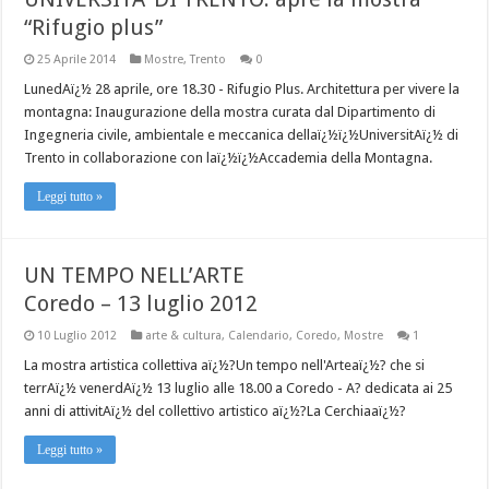
“Rifugio plus”
25 Aprile 2014
Mostre
,
Trento
0
LunedAï¿½ 28 aprile, ore 18.30 - Rifugio Plus. Architettura per vivere la
montagna: Inaugurazione della mostra curata dal Dipartimento di
Ingegneria civile, ambientale e meccanica dellaï¿½ï¿½UniversitAï¿½ di
Trento in collaborazione con laï¿½ï¿½Accademia della Montagna.
Leggi tutto »
UN TEMPO NELL’ARTE
Coredo – 13 luglio 2012
10 Luglio 2012
arte & cultura
,
Calendario
,
Coredo
,
Mostre
1
La mostra artistica collettiva aï¿½?Un tempo nell'Arteaï¿½? che si
terrAï¿½ venerdAï¿½ 13 luglio alle 18.00 a Coredo - A? dedicata ai 25
anni di attivitAï¿½ del collettivo artistico aï¿½?La Cerchiaaï¿½?
Leggi tutto »