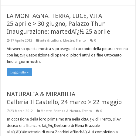
LA MONTAGNA. TERRA, LUCE, VITA
25 aprile > 30 giugno, Palazzo Thun
Inaugurazione: martedAï¿½ 25 aprile
17 Aprile 2012
arte & cultura
,
Mostre
,
Trento
0
Attraverso questa mostra si prosegue il racconto della pittura trentina
con laï¿½ï¿½esposizione di opere di pittori attivi da fine Ottocento
fino ai giorni nostri.
Leggi tutto »
NATURALIA & MIRABILIA
Galleria Il Castello, 24 marzo > 22 maggio
23 Marzo 2012
Mostre
,
Scienza & Natura
,
Trento
0
In occasione della loro prima mostra nella cittAï¿½ di Trento, si A?
deciso di affiancare laï¿½ï¿½erbario di Elena Brazzale
allaï¿½ï¿½insettario di Aura Zecchini affinchAï¿½ si completino a