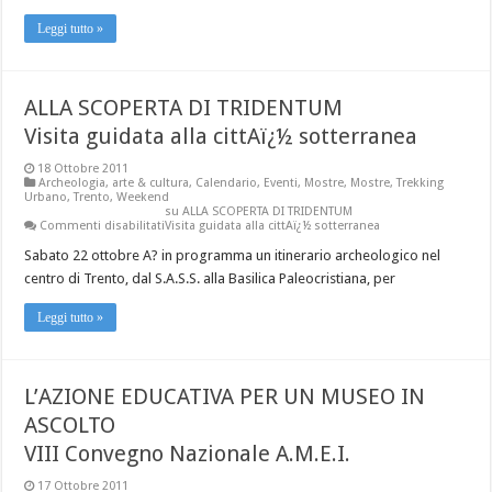
Leggi tutto »
ALLA SCOPERTA DI TRIDENTUM
Visita guidata alla cittAï¿½ sotterranea
18 Ottobre 2011
Archeologia
,
arte & cultura
,
Calendario
,
Eventi
,
Mostre
,
Mostre
,
Trekking
Urbano
,
Trento
,
Weekend
su ALLA SCOPERTA DI TRIDENTUM
Commenti disabilitati
Visita guidata alla cittAï¿½ sotterranea
Sabato 22 ottobre A? in programma un itinerario archeologico nel
centro di Trento, dal S.A.S.S. alla Basilica Paleocristiana, per
Leggi tutto »
L’AZIONE EDUCATIVA PER UN MUSEO IN
ASCOLTO
VIII Convegno Nazionale A.M.E.I.
17 Ottobre 2011