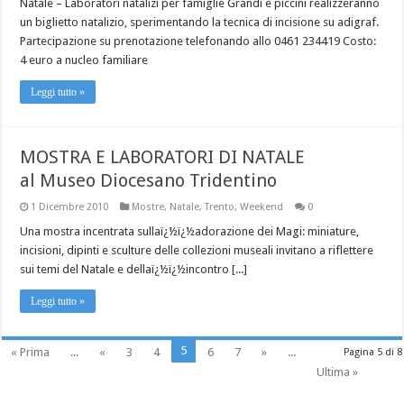
Natale – Laboratori natalizi per famiglie Grandi e piccini realizzeranno
un biglietto natalizio, sperimentando la tecnica di incisione su adigraf.
Partecipazione su prenotazione telefonando allo 0461 234419 Costo:
4 euro a nucleo familiare
Leggi tutto »
MOSTRA E LABORATORI DI NATALE
al Museo Diocesano Tridentino
1 Dicembre 2010
Mostre
,
Natale
,
Trento
,
Weekend
0
Una mostra incentrata sullaï¿½ï¿½adorazione dei Magi: miniature,
incisioni, dipinti e sculture delle collezioni museali invitano a riflettere
sui temi del Natale e dellaï¿½ï¿½incontro [...]
Leggi tutto »
5
« Prima
...
«
3
4
6
7
»
...
Pagina 5 di 8
Ultima »