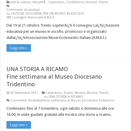
arte & cultura
,
AttualitÃ
,
Calendario
,
Conferenze
,
Incontri
,
Trento
Commenti disabilitati
su L’AZIONE EDUCATIVA PER UN MUSEO IN ASCOLTO
VIII Convegno Nazionale A.M.E.I.
Dal 19 al 21 ottobre Trento ospiterAï¿½ il convegno Laï¿½ï¿½azione
educativa per un museo in ascolto, promosso e organizzato
dallaï¿½ï¿½Associazione Musei Ecclesiastici Italiani (A.M.E.I.)
Leggi tutto »
UNA STORIA A RICAMO
Fine settimana al Museo Diocesano
Tridentino
30 Settembre 2011
Calendario
,
Eventi
,
Mostre
,
Mostre
,
Trento
su UNA STORIA A RICAMO
Commenti disabilitati
Fine settimana al Museo Diocesano Tridentino
Continuano fino al 7 novembre, ogni sabato e domenica alle ore
16.00, le visite guidate gratuite alla mostra Una storia a ricamo.
Leggi tutto »