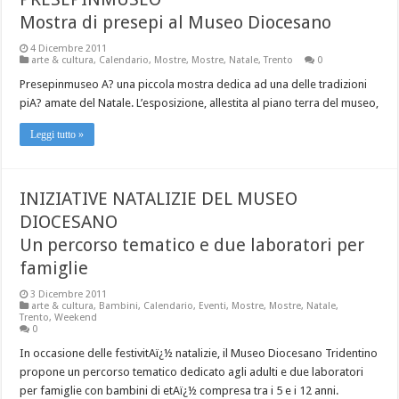
Mostra di presepi al Museo Diocesano
4 Dicembre 2011
arte & cultura
,
Calendario
,
Mostre
,
Mostre
,
Natale
,
Trento
0
Presepinmuseo A? una piccola mostra dedica ad una delle tradizioni
piA? amate del Natale. L’esposizione, allestita al piano terra del museo,
Leggi tutto »
INIZIATIVE NATALIZIE DEL MUSEO
DIOCESANO
Un percorso tematico e due laboratori per
famiglie
3 Dicembre 2011
arte & cultura
,
Bambini
,
Calendario
,
Eventi
,
Mostre
,
Mostre
,
Natale
,
Trento
,
Weekend
0
In occasione delle festivitAï¿½ natalizie, il Museo Diocesano Tridentino
propone un percorso tematico dedicato agli adulti e due laboratori
per famiglie con bambini di etAï¿½ compresa tra i 5 e i 12 anni.