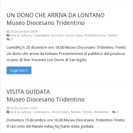
UN DONO CHE ARRIVA DA LONTANO
Museo Diocesano Tridentino
20 Dicembre 2010
arte & cultura
,
Calendario
,
Incontri
,
micro news
,
Presentazioni
,
Trento
0
LunedAï¿½ 20 dicembre ore 18.00 Museo Diocesano Tridentino Trento
Un dono che arriva da lontano Presentezione al pubblico del prezioso
ricamo di fine Trecento con Storie di San Vigilio
Leggi tutto »
VISITA GUIDATA
Museo Diocesano Tridentino
15 Dicembre 2010
arte & cultura
,
Calendario
,
micro news
,
Natale
,
Trento
,
Weekend
0
Domenica 19 dicembre ore 16.00 Museo Diocesano Tridentino Trento
Il racconto del Natale nellaï¿½ï¿½arte visita guidata