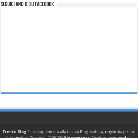
Seguici anche su Facebook
Trento Blog
è un supplemento alla testata Blogosphera, registrata presso
il tribunale di Trento (n. 1369/08)
Blogosphera
: Direttore responsabile: