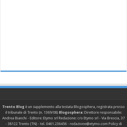
Trento Blog
è un supplemento alla testata Blogosphera, registrata presso
il tribunale di Trento (n. 1369/08)
Blogosphera
: Direttore responsabile:
Andrea Bianchi - Editore: Etymo srl Redazione: c/o Etymo srl - Via Brescia, 37
- 38122 Trento (TN) - tel. 0461.236456 - redazione@etymo.com
Policy di