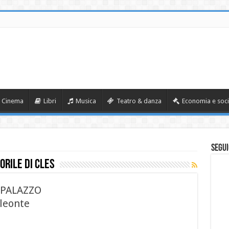
Cinema
Libri
Musica
Teatro & danza
Economia e soci
Segui
rile di Cles
 PALAZZO
aleonte