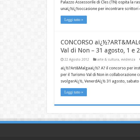
Palazzo Assessorile di Cles (TN) ospita la r
unaï¿½ï¿½occasione per incontrare scrittori de
Leggi tutto »
CONCORSO aï¿½?ART&MAL
Val di Non – 31 agosto, 1 e
22 Agosto 2012
arte & cultura
,
evidenza
aï¿½?Art&Malgaaï¿½? A? il concorso per insta
per il Turismo Val di Non in collaborazione co
svolgerAï¿½, VenerdAï¿½ 31 agosto, sabato
Leggi tutto »