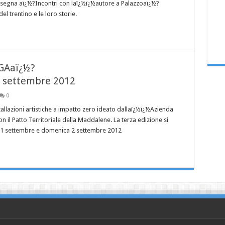
assegna aï¿½?Incontri con laï¿½ï¿½autore a Palazzoaï¿½?
l trentino e le loro storie.
GAaï¿½?
 2 settembre 2012
0
llazioni artistiche a impatto zero ideato dallaï¿½ï¿½Azienda
n il Patto Territoriale della Maddalene. La terza edizione si
 1 settembre e domenica 2 settembre 2012