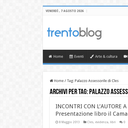
VENERDÌ , 7 AGOSTO 2026
Home
Eventi
Arte & cultura
Home
/
Tag:
Palazzo Assessorile di Cles
Archivi per tag:
Palazzo Assesso
INCONTRI CON L’AUTORE A
Presentazione libro il Cam
8 Maggio 2013
Cles
,
evidenza
,
libri
0