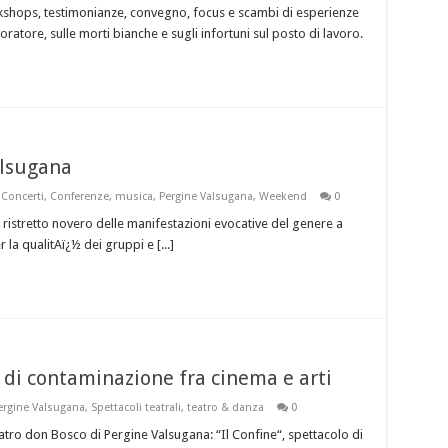
rkshops, testimonianze, convegno, focus e scambi di esperienze
avoratore, sulle morti bianche e sugli infortuni sul posto di lavoro.
alsugana
,
Concerti
,
Conferenze
,
musica
,
Pergine Valsugana
,
Weekend
0
l ristretto novero delle manifestazioni evocative del genere a
 la qualitAï¿½ dei gruppi e [...]
l di contaminazione fra cinema e arti
ergine Valsugana
,
Spettacoli teatrali
,
teatro & danza
0
tro don Bosco di Pergine Valsugana: “Il Confine“, spettacolo di