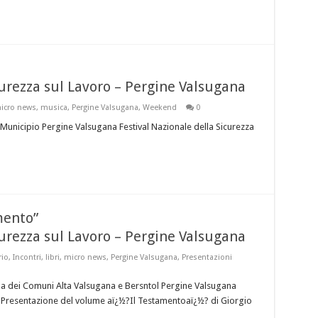
curezza sul Lavoro – Pergine Valsugana
icro news
,
musica
,
Pergine Valsugana
,
Weekend
0
unicipio Pergine Valsugana Festival Nazionale della Sicurezza
mento”
curezza sul Lavoro – Pergine Valsugana
rio
,
Incontri
,
libri
,
micro news
,
Pergine Valsugana
,
Presentazioni
a dei Comuni Alta Valsugana e Bersntol Pergine Valsugana
ro Presentazione del volume aï¿½?Il Testamentoaï¿½? di Giorgio