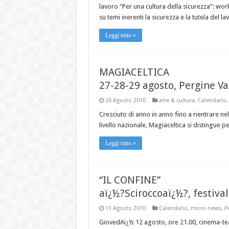
lavoro “Per una cultura della sicurezza”: wo
su temi inerenti la sicurezza e la tutela del l
Leggi tutto »
MAGIACELTICA
27-28-29 agosto, Pergine V
26 Agosto 2010
arte & cultura
,
Calendario
Cresciuto di anno in anno fino a rientrare ne
livello nazionale, Magiaceltica si distingue per
Leggi tutto »
“IL CONFINE”
aï¿½?Sciroccoaï¿½?, festiva
11 Agosto 2010
Calendario
,
micro news
,
P
GiovedAï¿½ 12 agosto, ore 21.00, cinema-tea