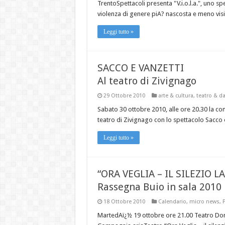
TrentoSpettacoli presenta "V.i.o.l.a.", uno s
violenza di genere piA? nascosta e meno visibil
Leggi tutto »
SACCO E VANZETTI
Al teatro di Zivignago
29 Ottobre 2010
arte & cultura
,
teatro & d
Sabato 30 ottobre 2010, alle ore 20.30 la c
teatro di Zivignago con lo spettacolo Sacco e
Leggi tutto »
“ORA VEGLIA – IL SILEZIO L
Rassegna Buio in sala 2010
18 Ottobre 2010
Calendario
,
micro news
,
MartedAï¿½ 19 ottobre ore 21.00 Teatro Don