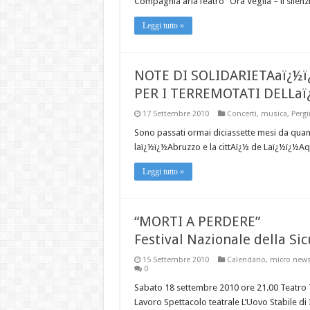
Compagnia ariaTeatro “Ora Veglia – il silenzi
Leggi tutto »
NOTE DI SOLIDARIETAaï¿½ï
PER I TERREMOTATI DELLa
17 Settembre 2010
Concerti
,
musica
,
Perg
Sono passati ormai diciassette mesi da quand
laï¿½ï¿½Abruzzo e la cittAï¿½ de Laï¿½ï¿½Aqui
Leggi tutto »
“MORTI A PERDERE”
Festival Nazionale della Si
15 Settembre 2010
Calendario
,
micro new
0
Sabato 18 settembre 2010 ore 21.00 Teatro T
Lavoro Spettacolo teatrale L’Uovo Stabile di