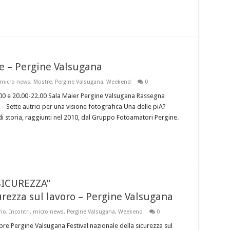
e – Pergine Valsugana
micro news
,
Mostre
,
Pergine Valsugana
,
Weekend
0
.00 e 20.00-22.00 Sala Maier Pergine Valsugana Rassegna
– Sette autrici per una visione fotografica Una delle piA?
i di storia, raggiunti nel 2010, dal Gruppo Fotoamatori Pergine.
SICUREZZA”
curezza sul lavoro – Pergine Valsugana
rio
,
Incontri
,
micro news
,
Pergine Valsugana
,
Weekend
0
 Pergine Valsugana Festival nazionale della sicurezza sul