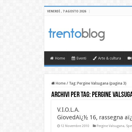
VENERDÌ , 7 AGOSTO 2026
Home
Eventi
Arte & cultura
Home
/
Tag:
Pergine Valsugana
(pagina 3)
Archivi per tag:
Pergine Valsug
V.I.O.L.A.
GiovedAï¿½ 16, rassegna aï
12 Novembre 2010
Pergine Valsugana
,
Spet