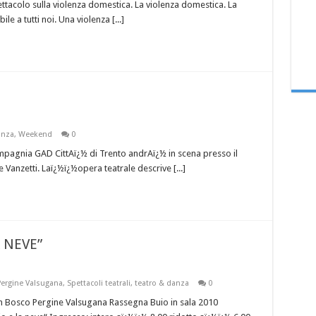
pettacolo sulla violenza domestica. La violenza domestica. La
e a tutti noi. Una violenza [...]
anza
,
Weekend
0
ompagnia GAD CittAï¿½ di Trento andrAï¿½ in scena presso il
 Vanzetti. Laï¿½ï¿½opera teatrale descrive [...]
A NEVE”
Pergine Valsugana
,
Spettacoli teatrali
,
teatro & danza
0
 Bosco Pergine Valsugana Rassegna Buio in sala 2010