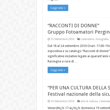
Leggi tutto »
“RACCONTI DI DONNE”
Gruppo Fotoamatori Pergin
15 Settembre 2010
Calendario
,
Fotografia
,
Dal 18 al 24 settembre 2010 Orari: 17.00-19
espositiva e su catalogo “Racconti di donne” 
significative iniziative legate ai quarant’ann
Rassegna a cura di …
Leggi tutto »
“PER UNA CULTURA DELLA 
Festival nazionale della si
14 Settembre 2010
arte & cultura
,
Calenda
VenerdAï¿½ 17 aï¿½ï¿½ domenica 19 settembre