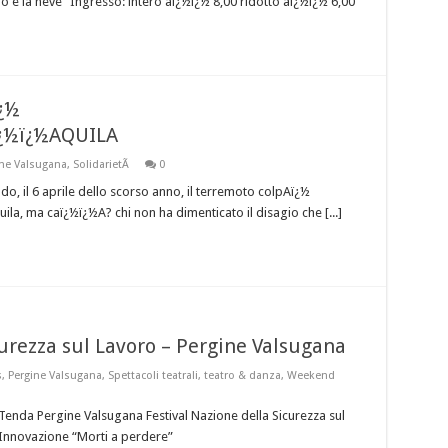
o e la neve“ Ingresso: intero aï¿½ï¿½ 8,00 ridotto aï¿½ï¿½ 6,00
¿½
ï¿½ï¿½AQUILA
ine Valsugana
,
SolidarietÃ
0
o, il 6 aprile dello scorso anno, il terremoto colpAï¿½
la, ma caï¿½ï¿½A? chi non ha dimenticato il disagio che [...]
curezza sul Lavoro – Pergine Valsugana
s
,
Pergine Valsugana
,
Spettacoli teatrali
,
teatro & danza
,
Weekend
enda Pergine Valsugana Festival Nazione della Sicurezza sul
 Innovazione “Morti a perdere”