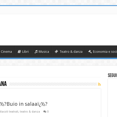
Cinema
Libri
Musica
Teatro & danza
Economia e soci
Segui
ana
¿½?Buio in salaaï¿½?
tacoli teatrali
,
teatro & danza
0