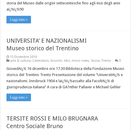
storia del Museo dalle origini settecentesche fino agli inizi degli anni
aï¿½ï¿½90
Leggi tutto »
UNIVERSITA’ E NAZIONALISMI
Museo storico del Trentino
15 Dicembre 2010
arte & cultura
,
Calendario
,
Incontri
,
libri
,
micro news
,
Storia
,
Trento
0
GiovedAï¿½ 16 dicembre ore 17.30 Biblioteca della Fondazione Museo
storico del Trentino Trento Presentazione del volume “UniversitAï¿½ e
nazionalismi. Innsbruck 1904 e laï¿½ï¿½assalto alla FacoltAï¿½ di
giurisprudenza italiana” A cura di GA?nther Pallaver e Michael Gehler
Leggi tutto »
TERSITE ROSSI E MILO BRUGNARA
Centro Sociale Bruno