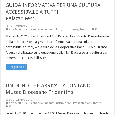
GUIDA INFORMATIVA PER UNA CULTURA
ACCESSIBVILE A TUTTI
Palazzo Festi
20 Dicembre 2010
arte & cultura
,
Calendario
,
Incontri
,
libri
,
micro news
,
Trento
0
MartedAï¿½ 21 dicembre ore 17.00 Palazzo Festi Trento Presentazione
della pubblicazione aï¿½?Guida informativa per una cultura
accessibile a tuttiaï¿½?, a cura della Cooperativa HandiCREA di Trento.
A seguire dibattito sulla questione dellaï¿½ï¿½accesso alla cultura per
le persone con disabilitAï¿½.
Leggi tutto »
UN DONO CHE ARRIVA DA LONTANO
Museo Diocesano Tridentino
20 Dicembre 2010
arte & cultura
,
Calendario
,
Incontri
,
micro news
,
Presentazioni
,
Trento
0
LunedAï¿½ 20 dicembre ore 18.00 Museo Diocesano Tridentino Trento