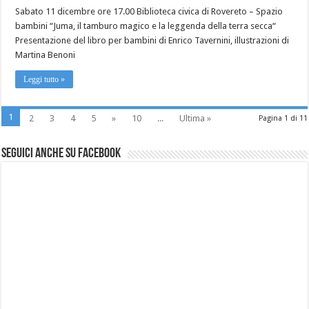
Sabato 11 dicembre ore 17.00 Biblioteca civica di Rovereto – Spazio
bambini “Juma, il tamburo magico e la leggenda della terra secca“
Presentazione del libro per bambini di Enrico Tavernini, illustrazioni di
Martina Benoni
Leggi tutto »
1
2
3
4
5
»
10
...
Ultima »
Pagina 1 di 11
Seguici anche su Facebook