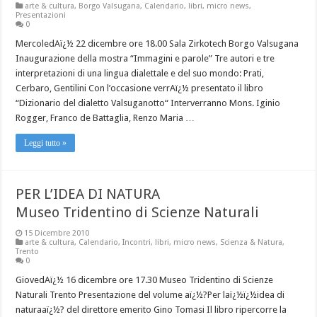
arte & cultura
,
Borgo Valsugana
,
Calendario
,
libri
,
micro news
,
Presentazioni
0
MercoledAï¿½ 22 dicembre ore 18.00 Sala Zirkotech Borgo Valsugana
Inaugurazione della mostra “Immagini e parole” Tre autori e tre
interpretazioni di una lingua dialettale e del suo mondo: Prati,
Cerbaro, Gentilini Con l’occasione verrAï¿½ presentato il libro
“Dizionario del dialetto Valsuganotto“ Interverranno Mons. Iginio
Rogger, Franco de Battaglia, Renzo Maria …
Leggi tutto »
PER L’IDEA DI NATURA
Museo Tridentino di Scienze Naturali
15 Dicembre 2010
arte & cultura
,
Calendario
,
Incontri
,
libri
,
micro news
,
Scienza & Natura
,
Trento
0
GiovedAï¿½ 16 dicembre ore 17.30 Museo Tridentino di Scienze
Naturali Trento Presentazione del volume aï¿½?Per laï¿½ï¿½idea di
naturaaï¿½? del direttore emerito Gino Tomasi Il libro ripercorre la