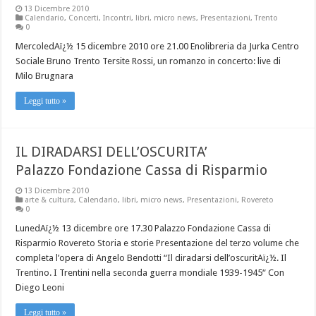
13 Dicembre 2010
Calendario
,
Concerti
,
Incontri
,
libri
,
micro news
,
Presentazioni
,
Trento
0
MercoledAï¿½ 15 dicembre 2010 ore 21.00 Enolibreria da Jurka Centro
Sociale Bruno Trento Tersite Rossi, un romanzo in concerto: live di
Milo Brugnara
Leggi tutto »
IL DIRADARSI DELL’OSCURITA’
Palazzo Fondazione Cassa di Risparmio
13 Dicembre 2010
arte & cultura
,
Calendario
,
libri
,
micro news
,
Presentazioni
,
Rovereto
0
LunedAï¿½ 13 dicembre ore 17.30 Palazzo Fondazione Cassa di
Risparmio Rovereto Storia e storie Presentazione del terzo volume che
completa l’opera di Angelo Bendotti “Il diradarsi dell’oscuritAï¿½. Il
Trentino. I Trentini nella seconda guerra mondiale 1939-1945“ Con
Diego Leoni
Leggi tutto »