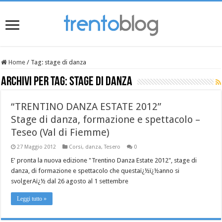
Home
/
Tag:
stage di danza
Archivi per tag:
stage di danza
“TRENTINO DANZA ESTATE 2012”
Stage di danza, formazione e spettacolo –
Teseo (Val di Fiemme)
27 Maggio 2012
Corsi
,
danza
,
Tesero
0
E' pronta la nuova edizione "Trentino Danza Estate 2012", stage di
danza, di formazione e spettacolo che questaï¿½ï¿½anno si
svolgerAï¿½ dal 26 agosto al 1 settembre
Leggi tutto »