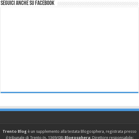
Seguici anche su Facebook
Trento Blog
è un supplemento alla testata Blogosphera, registrata presso
il tribunale di Trento (n. 1369/08)
Blogosphera
: Direttore responsabile: