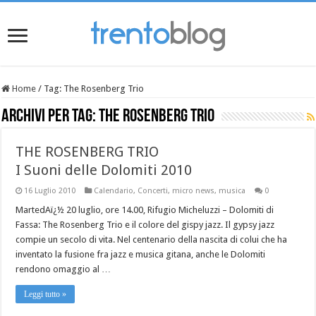
Home
/
Tag:
The Rosenberg Trio
Archivi per tag:
The Rosenberg Trio
THE ROSENBERG TRIO
I Suoni delle Dolomiti 2010
16 Luglio 2010
Calendario
,
Concerti
,
micro news
,
musica
0
MartedAï¿½ 20 luglio, ore 14.00, Rifugio Micheluzzi – Dolomiti di
Fassa: The Rosenberg Trio e il colore del gispy jazz. Il gypsy jazz
compie un secolo di vita. Nel centenario della nascita di colui che ha
inventato la fusione fra jazz e musica gitana, anche le Dolomiti
rendono omaggio al …
Leggi tutto »