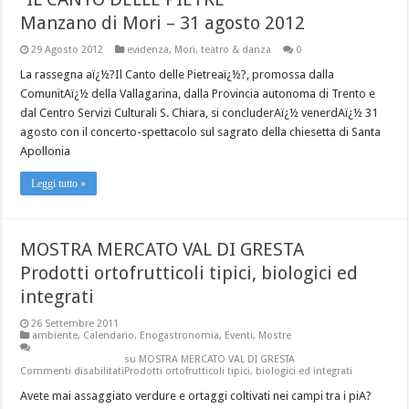
Manzano di Mori – 31 agosto 2012
29 Agosto 2012
evidenza
,
Mori
,
teatro & danza
0
La rassegna aï¿½?Il Canto delle Pietreaï¿½?, promossa dalla
ComunitAï¿½ della Vallagarina, dalla Provincia autonoma di Trento e
dal Centro Servizi Culturali S. Chiara, si concluderAï¿½ venerdAï¿½ 31
agosto con il concerto-spettacolo sul sagrato della chiesetta di Santa
Apollonia
Leggi tutto »
MOSTRA MERCATO VAL DI GRESTA
Prodotti ortofrutticoli tipici, biologici ed
integrati
26 Settembre 2011
ambiente
,
Calendario
,
Enogastronomia
,
Eventi
,
Mostre
su MOSTRA MERCATO VAL DI GRESTA
Commenti disabilitati
Prodotti ortofrutticoli tipici, biologici ed integrati
Avete mai assaggiato verdure e ortaggi coltivati nei campi tra i piA?