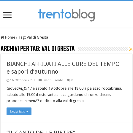
Home
/
Tag:
Val di Gresta
Archivi per tag:
Val di Gresta
BIANCHI AFFIDATI ALLE CURE DEL TEMPO
e sapori d’autunno
16 Ottobre 2013
Eventi
,
Trento
0
GiovedAï¿½ 17 e sabato 19 ottobre alle 18.00 a palazzo roccabruna.
sabato alle 19.00 il ristorante antica gardumo di ronzo chienis
propone un menA? dedicato alla val di gresta
Leggi tutto »
“IL CANTO DELLE PIETRE”