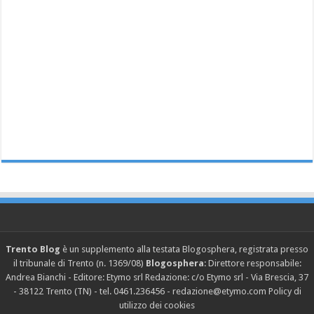
Trento Blog
è un supplemento alla testata Blogosphera, registrata presso
il tribunale di Trento (n. 1369/08)
Blogosphera
: Direttore responsabile:
Andrea Bianchi - Editore: Etymo srl Redazione: c/o Etymo srl - Via Brescia, 37
- 38122 Trento (TN) - tel. 0461.236456 - redazione@etymo.com
Policy di
utilizzo dei cookies