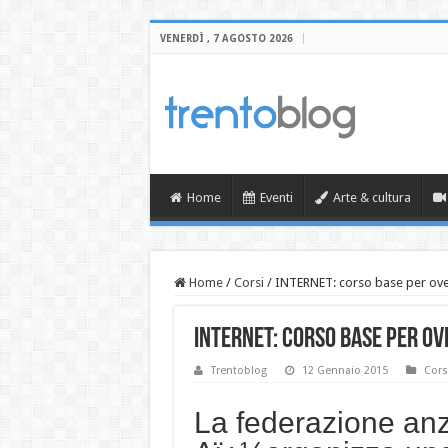
VENERDÌ , 7 AGOSTO 2026
Home
Eventi
Arte & cultura
Home
/
Corsi
/
INTERNET: corso base per over 
INTERNET: corso base per ove
Trentoblog
12 Gennaio 2015
Cors
La federazione anz