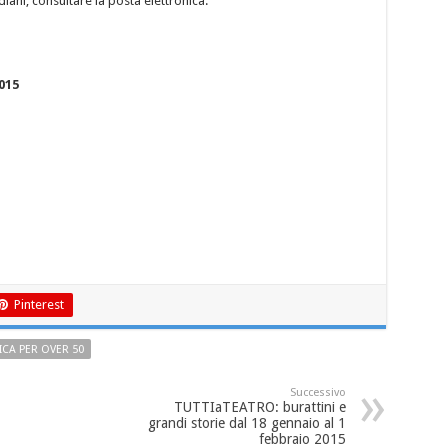
idiani, consultare la posta elettronica.
015
Pinterest
ICA PER OVER 50
Successivo
TUTTIaTEATRO: burattini e
grandi storie dal 18 gennaio al 1
febbraio 2015