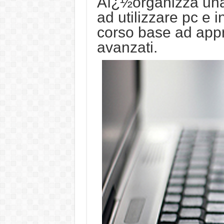
Aï¿½organizza una 
ad utilizzare pc e i
corso base ad appr
avanzati.