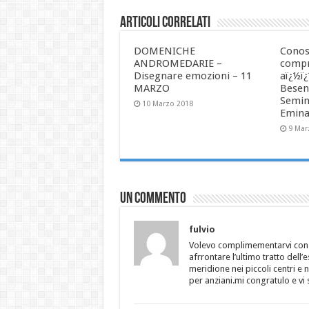
Articoli correlati
DOMENICHE
Conos
ANDROMEDARIE –
compr
Disegnare emozioni – 11
aï¿½ï
MARZO
Besen
Semin
10 Marzo 2018
Emina
9 Mar
Un commento
fulvio
Volevo complimementarvi con vo
afrrontare l’ultimo tratto dell’e
meridione nei piccoli centri e
per anziani.mi congratulo e vi 