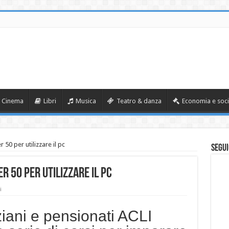
Cinema
Libri
Musica
Teatro & danza
Economia e soci
50 per utilizzare il pc
Segui
r 50 per utilizzare il pc
i
iani e pensionati ACLI