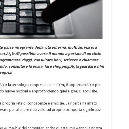
 parte integrante della vita odierna, molti servizi ora
net,Aï¿½ A? possibile avere il mondo a portata di un click!
rogrammare viaggi, consultare libri, scrivere e chiamare
ondo, consultare la posta, fare shopping,Aï¿½ guardare film
ropria!
Aï¿½ la tecnologia rappresenta unaï¿½ï¿½opportunitAï¿½ per
ndo nuove nozioni e approfondendo quelle giAï¿½ acquisite.
a propria rete di conoscenze e amicizie. La ricerca ha infatti
re per allenare il cervello sul proprio pc riporta significativi
laï¿½ï¿½a-b-c del computer, anche questaï¿½ï¿½anno la nostra