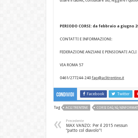
usare il tablet, consultare siti, leggere i quot
PERIODO CORSI: da febbraio a giugno 2
CONTATTI E INFORMAZIONI:
FEDERAZIONE ANZIANI E PENSIONATI ACLI
VIA ROMA 57
0461/277244-240
fap@aclitrentine.it
Facebook
Twitter
Condividi
Tag
ACLI TRENTINE
CORSI DAÏ¿½Ï¿½INFORMAT
Precedente
MAX VANZO: Per il 2015 nessun
“patto col diavolo”!