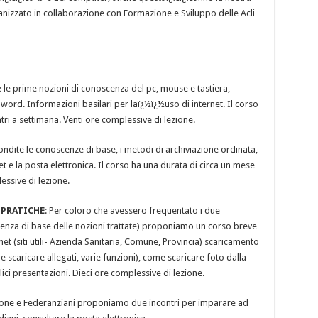
anizzato in collaborazione con Formazione e Sviluppo delle Acli
le prime nozioni di conoscenza del pc, mouse e tastiera,
n word. Informazioni basilari per laï¿½ï¿½uso di internet. Il corso
ri a settimana. Venti ore complessive di lezione.
dite le conoscenze di base, i metodi di archiviazione ordinata,
net e la posta elettronica. Il corso ha una durata di circa un mese
essive di lezione.
 PRATICHE
: Per coloro che avessero frequentato i due
enza di base delle nozioni trattate) proponiamo un corso breve
 (siti utili- Azienda Sanitaria, Comune, Provincia) scaricamento
 scaricare allegati, varie funzioni), come scaricare foto dalla
ci presentazioni. Dieci ore complessive di lezione.
fone e Federanziani proponiamo due incontri per imparare ad