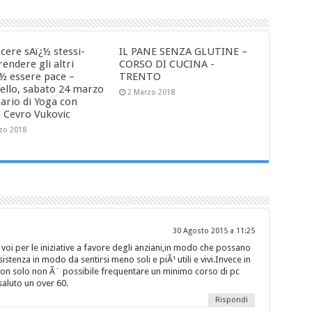
cere sAï¿½ stessi-
IL PANE SENZA GLUTINE –
endere gli altri
CORSO DI CUCINA -
¿½ essere pace –
TRENTO
ello, sabato 24 marzo
2 Marzo 2018
ario di Yoga con
 Cevro Vukovic
zo 2018
30 Agosto 2015 a 11:25
i per le iniziative a favore degli anziani,in modo che possano
sistenza in modo da sentirsi meno soli e piÃ¹ utili e vivi.Invece in
 non solo non Ã¨ possibile frequentare un minimo corso di pc
saluto un over 60.
Rispondi