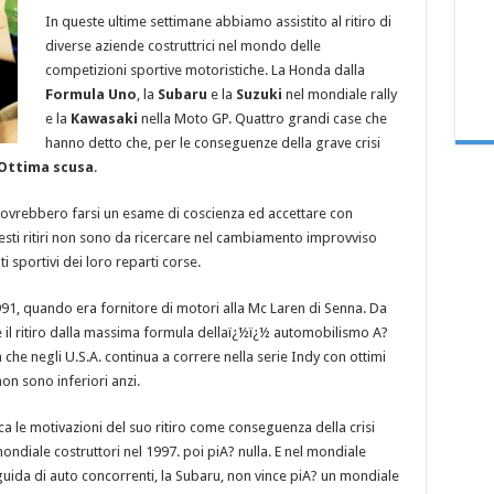
In queste ultime settimane abbiamo assistito al ritiro di
diverse aziende costruttrici nel mondo delle
competizioni sportive motoristiche. La Honda dalla
Formula Uno
, la
Subaru
e la
Suzuki
nel mondiale rally
e la
Kawasaki
nella Moto GP. Quattro grandi case che
hanno detto che, per le conseguenze della grave crisi
Ottima scusa
.
 dovrebbero farsi un esame di coscienza ed accettare con
esti ritiri non sono da ricercare nel cambiamento improvviso
i sportivi dei loro reparti corse.
91, quando era fornitore di motori alla Mc Laren di Senna. Da
 il ritiro dalla massima formula dellaï¿½ï¿½ automobilismo A?
 che negli U.S.A. continua a correre nella serie Indy con ottimi
on sono inferiori anzi.
ica le motivazioni del suo ritiro come conseguenza della crisi
mondiale costruttori nel 1997. poi piA? nulla. E nel mondiale
guida di auto concorrenti, la Subaru, non vince piA? un mondiale