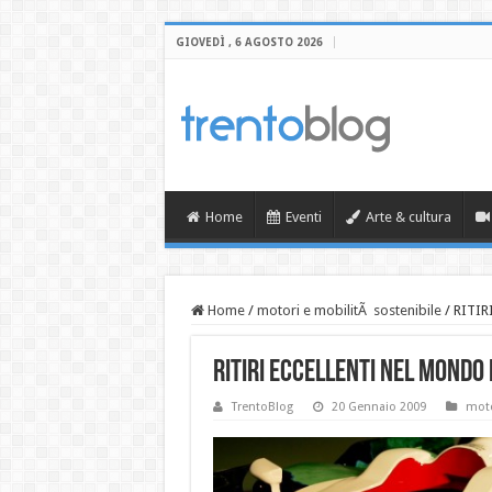
GIOVEDÌ , 6 AGOSTO 2026
Home
Eventi
Arte & cultura
Home
/
motori e mobilitÃ sostenibile
/
RITIR
RITIRI ECCELLENTI NEL MONDO
TrentoBlog
20 Gennaio 2009
moto