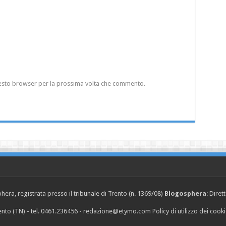
questo browser per la prossima volta che commento.
era, registrata presso il tribunale di Trento (n. 1369/08)
Blogosphera
: Diret
Trento (TN) - tel. 0461.236456 - redazione@etymo.com
Policy di utilizzo dei cook