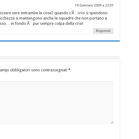
19 Gennaio 2009 a 23:01
ere vere entrambe le cose? quando c’Ã¨ crisi si spendono
ricchezza si mantengono anche le squadre che non portano a
i lusso… in fondo Ã¨ pur sempre colpa della crisi!
Rispondi
campi obbligatori sono contrassegnati
*