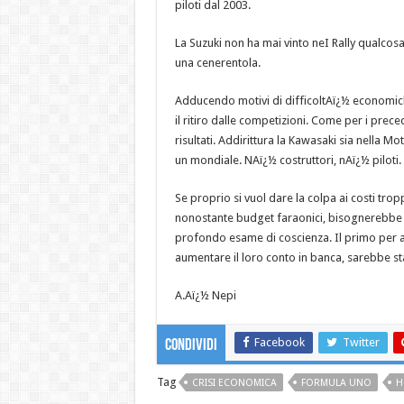
piloti dal 2003.
La Suzuki non ha mai vinto neI Rally qualcosa
una cenerentola.
Adducendo motivi di difficoltAï¿½ economich
il ritiro dalle competizioni. Come per i prec
risultati. Addirittura la Kawasaki sia nella M
un mondiale. NAï¿½ costruttori, nAï¿½ piloti.
Se proprio si vuol dare la colpa ai costi tropp
nonostante budget faraonici, bisognerebbe 
profondo esame di coscienza. Il primo per av
aumentare il loro conto in banca, sarebbe st
A.Aï¿½ Nepi
Facebook
Twitter
Condividi
Tag
CRISI ECONOMICA
FORMULA UNO
H