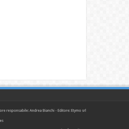
tore responsabile: Andrea Bianchi - Editore: Etymo srl
ies