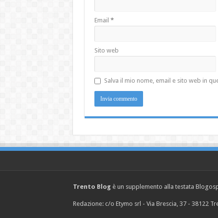
Email
*
Sito web
Salva il mio nome, email e sito web in 
Trento Blog
è un supplemento alla testata Blogosph
Redazione: c/o Etymo srl - Via Brescia, 37 - 38122 