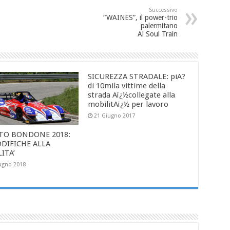
Successivo
“WAINES”, il power-trio
palermitano
Al Soul Train
SICUREZZA STRADALE: piA?
di 10mila vittime della
strada Aï¿½collegate alla
mobilitAï¿½ per lavoro
21 Giugno 2017
TO BONDONE 2018:
DIFICHE ALLA
LITA’
ugno 2018