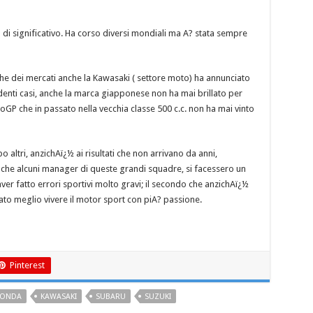
 di significativo. Ha corso diversi mondiali ma A? stata sempre
e dei mercati anche la Kawasaki ( settore moto) ha annunciato
edenti casi, anche la marca giapponese non ha mai brillato per
otoGP che in passato nella vecchia classe 500 c.c. non ha mai vinto
o altri, anzichAï¿½ ai risultati che non arrivano da anni,
che alcuni manager di queste grandi squadre, si facessero un
er fatto errori sportivi molto gravi; il secondo che anzichAï¿½
ato meglio vivere il motor sport con piA? passione.
Pinterest
ONDA
KAWASAKI
SUBARU
SUZUKI