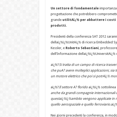
Un settore di fondamentale
importanza p
progettazione che potrebbero compromettere i
grande
utilitAï¿½ per abbattere i costi
prodotti.
Presidenti della conferenza SAT 2012 saranno 
dellaï¿½ï¿½UnitAï¿½ di ricerca Embedded S
Kessler, e
Roberto Sebastiani
, professore
dell’Informazione dellaï¿½ï¿½UniversitAï¿½ d
aï¿½?
Si tratta di un campo di ricerca trasve
che puA? avere molteplici applicazioni, si
un motore elettrico che poi si potrAï¿½ mon
aï¿½?
Il settore A? florido
aï¿½ï¿½ sottolinea
anche da grandi compagnie internazionali d
questaï¿½ï¿½ambito vengono applicate in molt
quello aerospaziale e quello ferroviario.
aï¿
Nei giorni precedenti la conferenza, in modo