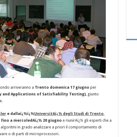
l mondo arriveranno a
Trento domenica 17 giugno
per
 and Applications of Satisfiability Testing)
, giunto
e.
ler
e dallaï¿½ï¿½
UniversitAï¿½ degli Studi di Trento
,
 fino a mercoledAï¿½ 20 giugno
e riunirAï¿½ gli esperti che a
e algoritmi in grado analizzare a priori il comportamento di
ware o di parti di microprocessori.