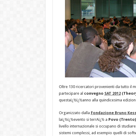
Oltre 130 ricercatori provenienti da tutto i
partecipare al
convegno
SAT 2012
(Theory
questaï¿½ï¿½anno alla quindicesima edizion
Organizzato dalla
Fondazione Bruno Kess
laï¿½ï¿½evento si terrAï¿½ a
Povo (Trento)
livello internazionale si occupano di studiar
sistemi complessi, ad esempio quelli di soft