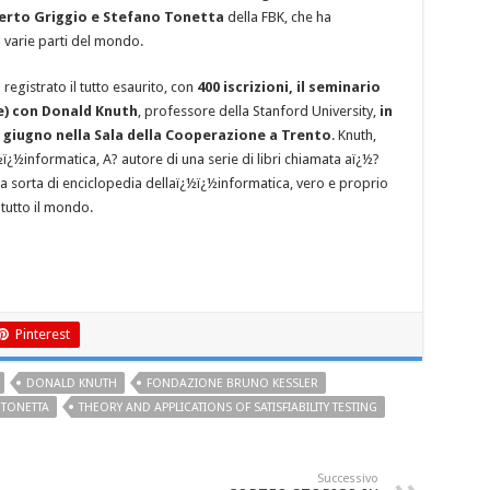
erto Griggio e Stefano Tonetta
della FBK, che ha
a varie parti del mondo.
egistrato il tutto esaurito, con
400 iscrizioni, il seminario
ne) con Donald Knuth
, professore della Stanford University,
in
 giugno nella Sala della Cooperazione a Trento
. Knuth,
ï¿½informatica, A? autore di una serie di libri chiamata aï¿½?
sorta di enciclopedia dellaï¿½ï¿½informatica, vero e proprio
tutto il mondo.
Pinterest
DONALD KNUTH
FONDAZIONE BRUNO KESSLER
 TONETTA
THEORY AND APPLICATIONS OF SATISFIABILITY TESTING
Successivo