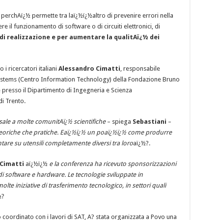
erchAï¿½ permette tra laï¿½ï¿½altro di prevenire errori nella
l funzionamento di software o di circuiti elettronici, di
 di realizzazione e per aumentare la qualitAï¿½ dei
i ricercatori italiani
Alessandro Cimatti
, responsabile
ystems (Centro Information Technology) della Fondazione Bruno
 presso il Dipartimento di Ingegneria e Scienza
i Trento.
rsale a molte comunitAï¿½ scientifiche
– spiega
Sebastiani
–
a teoriche che pratiche. Eaï¿½ï¿½ un poaï¿½ï¿½ come produrre
tare su utensili completamente diversi tra loro
aï¿½?.
Cimatti
aï¿½ï¿½
e la conferenza ha ricevuto sponsorizzazioni
i software e hardware. Le tecnologie sviluppate in
e iniziative di trasferimento tecnologico, in settori quali
½?
 coordinato con i lavori di SAT, A? stata organizzata a Povo una