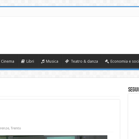
Cinema
Libri
Musica
Teatro & danza
Economia e soci
Segui
renze
,
Trento