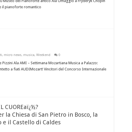
0 Museo del Pianoforte antico Ala Omaggio a Fryderyk Chopin
e il pianoforte romantico
a
ti
,
micro news
,
musica
,
Weekend
0
 Pizzini Ala AMI – Settimana Mozartiana Musica a Palazzo:
intetto a fiati AUDIMozart! Vincitori del Concorso Internazionale
EL CUOREaï¿½?
r la Chiesa di San Pietro in Bosco, la
 e il Castello di Caldes