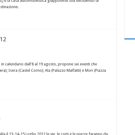
¿½ la casa automobilistica giapponese stia decidendo di
estinazione.
012
n calendario dall'8 al 19 agosto, propone sei eventi che
era); Isera (Castel Corno); Ala (Palazzo Malfatti) e Mori (Piazza
2
la il 13-14-15 Luglio 2012 le vie, le corti e le piazze faranno da