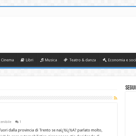
Cinema
Libri
Musica
Teatro & danza
Economia e soci
Segui
enibile
1
fuori dalla provincia di Trento se naï¿½ï¿½A? parlato molto,