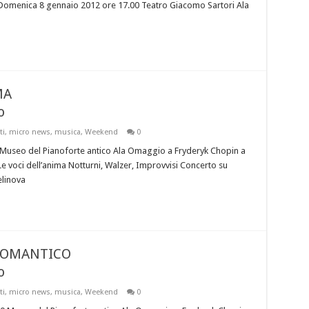
a Domenica 8 gennaio 2012 ore 17.00 Teatro Giacomo Sartori Ala
MA
o
ti
,
micro news
,
musica
,
Weekend
0
Museo del Pianoforte antico Ala Omaggio a Fryderyk Chopin a
e voci dell’anima Notturni, Walzer, Improvvisi Concerto su
elinova
 ROMANTICO
o
ti
,
micro news
,
musica
,
Weekend
0