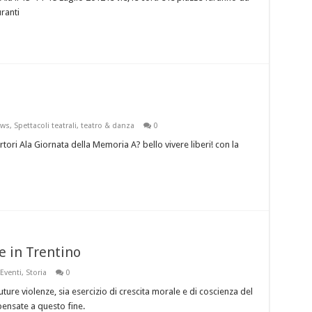
uranti
ews
,
Spettacoli teatrali
,
teatro & danza
0
ori Ala Giornata della Memoria A? bello vivere liberi! con la
ve in Trentino
Eventi
,
Storia
0
ure violenze, sia esercizio di crescita morale e di coscienza del
 pensate a questo fine.