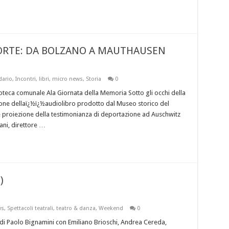
MORTE: DA BOLZANO A MAUTHAUSEN
dario
,
Incontri
,
libri
,
micro news
,
Storia
0
teca comunale Ala Giornata della Memoria Sotto gli occhi della
ne dellaï¿½ï¿½audiolibro prodotto dal Museo storico del
 e proiezione della testimonianza di deportazione ad Auschwitz
ani, direttore …
)
ws
,
Spettacoli teatrali
,
teatro & danza
,
Weekend
0
di Paolo Bignamini con Emiliano Brioschi, Andrea Cereda,