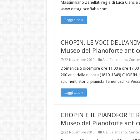
Massimiliano Zanellati regia di Luca Cianci
www.dittagiocofiaba.com
Leggi tutto »
CHOPIN. LE VOCI DELL’ANI
Museo del Pianoforte antic
22 Novembre 2010
Ala
,
Calendario
,
Concer
Domenica 5 dicembre ore 11.00 e ore 17.00 
200 anni dalla nascita (1810-1849) CHOPIN. L
strumenti storici pianista Temenuschka Vess
Leggi tutto »
CHOPIN E IL PIANOFORTE
Museo del Pianoforte antic
22 Novembre 2010
Ala
,
Calendario
,
Concer