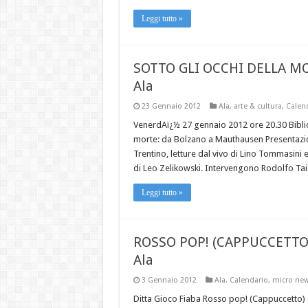
Leggi tutto »
SOTTO GLI OCCHI DELLA 
Ala
23 Gennaio 2012
Ala
,
arte & cultura
,
Calen
VenerdAï¿½ 27 gennaio 2012 ore 20.30 Biblio
morte: da Bolzano a Mauthausen Presentazio
Trentino, letture dal vivo di Lino Tommasini
di Leo Zelikowski. Intervengono Rodolfo Tai
Leggi tutto »
ROSSO POP! (CAPPUCCETTO
Ala
3 Gennaio 2012
Ala
,
Calendario
,
micro ne
Ditta Gioco Fiaba Rosso pop! (Cappuccetto) 