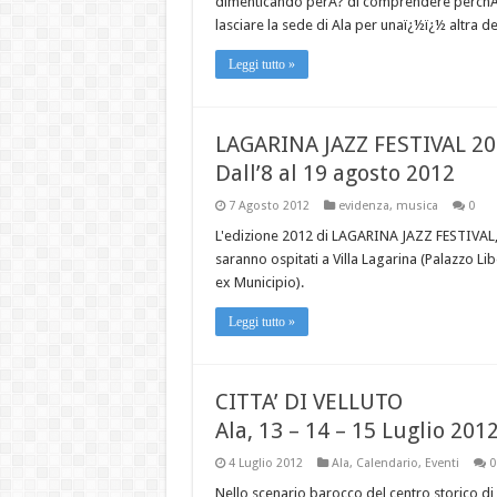
dimenticando perA? di comprendere perchAï
lasciare la sede di Ala per unaï¿½ï¿½ altra d
Leggi tutto »
LAGARINA JAZZ FESTIVAL 2
Dall’8 al 19 agosto 2012
7 Agosto 2012
evidenza
,
musica
0
L'edizione 2012 di LAGARINA JAZZ FESTIVAL, i
saranno ospitati a Villa Lagarina (Palazzo Lib
ex Municipio).
Leggi tutto »
CITTA’ DI VELLUTO
Ala, 13 – 14 – 15 Luglio 201
4 Luglio 2012
Ala
,
Calendario
,
Eventi
0
Nello scenario barocco del centro storico di A