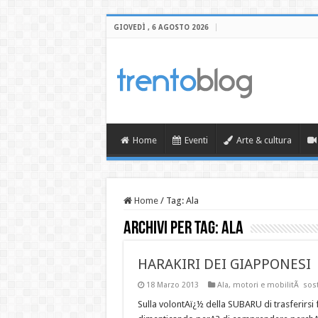
GIOVEDÌ , 6 AGOSTO 2026
Home
Eventi
Arte & cultura
Home
/
Tag:
Ala
Archivi per tag:
Ala
HARAKIRI DEI GIAPPONESI
18 Marzo 2013
Ala
,
motori e mobilitÃ sost
Sulla volontAï¿½ della SUBARU di trasferirsi 