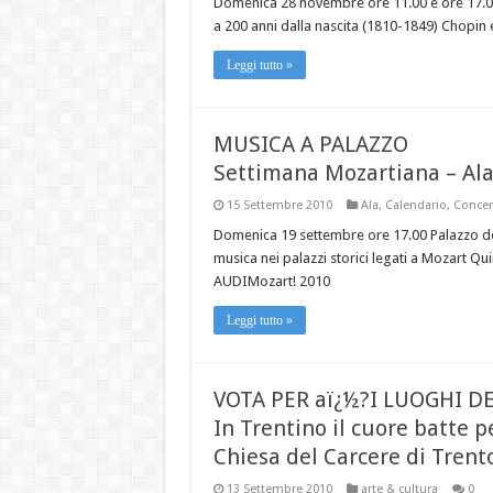
Domenica 28 novembre ore 11.00 e ore 17.0
a 200 anni dalla nascita (1810-1849) Chopin 
Leggi tutto »
MUSICA A PALAZZO
Settimana Mozartiana – Al
15 Settembre 2010
Ala
,
Calendario
,
Concer
Domenica 19 settembre ore 17.00 Palazzo de
musica nei palazzi storici legati a Mozart Qu
AUDIMozart! 2010
Leggi tutto »
VOTA PER aï¿½?I LUOGHI D
In Trentino il cuore batte pe
Chiesa del Carcere di Trento
13 Settembre 2010
arte & cultura
0