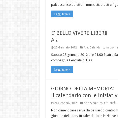
palcoscenico ad attori, musicisti, artisti e fig
Leggi tutto »
E’ BELLO VIVERE LIBERI!
Ala
25 Gennaio 2012
Ala
,
Calendario
,
micro n
Sabato 28 gennaio 2012 ore 21.00 Teatro Sart
compagnia Centrale di Fies
Leggi tutto »
GIORNO DELLA MEMORIA:
il calendario con le iniziati
24 Gennaio 2012
arte & cultura
,
AttualitÃ
,
Non dimenticare serva da baluardo contro fut
giusto e del bene. In calendario le iniziative