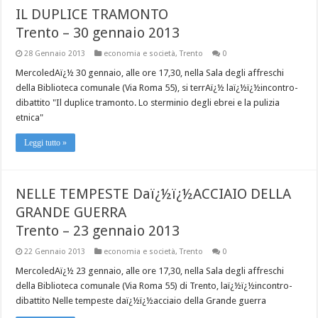
IL DUPLICE TRAMONTO
Trento – 30 gennaio 2013
28 Gennaio 2013
economia e società
,
Trento
0
MercoledAï¿½ 30 gennaio, alle ore 17,30, nella Sala degli affreschi
della Biblioteca comunale (Via Roma 55), si terrAï¿½ laï¿½ï¿½incontro-
dibattito "Il duplice tramonto. Lo sterminio degli ebrei e la pulizia
etnica"
Leggi tutto »
NELLE TEMPESTE Daï¿½ï¿½ACCIAIO DELLA
GRANDE GUERRA
Trento – 23 gennaio 2013
22 Gennaio 2013
economia e società
,
Trento
0
MercoledAï¿½ 23 gennaio, alle ore 17,30, nella Sala degli affreschi
della Biblioteca comunale (Via Roma 55) di Trento, laï¿½ï¿½incontro-
dibattito Nelle tempeste daï¿½ï¿½acciaio della Grande guerra