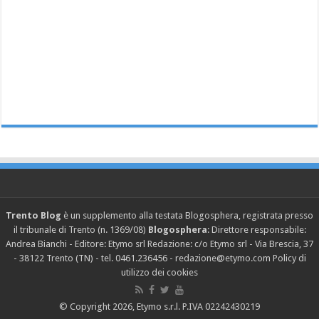
Trento Blog
è un supplemento alla testata Blogosphera, registrata presso
il tribunale di Trento (n. 1369/08)
Blogosphera
: Direttore responsabile:
Andrea Bianchi - Editore: Etymo srl Redazione: c/o Etymo srl - Via Brescia, 37
- 38122 Trento (TN) - tel. 0461.236456 - redazione@etymo.com
Policy di
utilizzo dei cookies
© Copyright 2026, Etymo s.r.l. P.IVA 02242430219