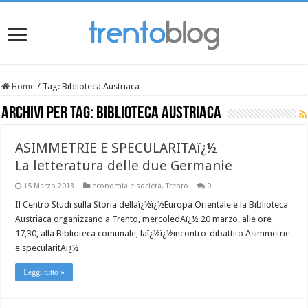
Home
/
Tag:
Biblioteca Austriaca
Archivi per tag:
Biblioteca Austriaca
ASIMMETRIE E SPECULARITAï¿½
La letteratura delle due Germanie
15 Marzo 2013
economia e società
,
Trento
0
Il Centro Studi sulla Storia dellaï¿½ï¿½Europa Orientale e la Biblioteca
Austriaca organizzano a Trento, mercoledAï¿½ 20 marzo, alle ore
17,30, alla Biblioteca comunale, laï¿½ï¿½incontro-dibattito Asimmetrie
e specularitAï¿½
Leggi tutto »