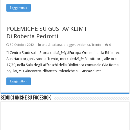
Leggi tutto »
POLEMICHE SU GUSTAV KLIMT
Di Roberta Pedrotti
30 Ottobre 2012
arte & cultura
,
blogger
,
evidenza
,
Trento
0
Il Centro Studi sulla Storia dellaï¿½ï¿½Europa Orientale e la Biblioteca
Austriaca organizzano a Trento, mercoledAï¿½ 31 ottobre, alle ore
17,30, nella Sala degli affreschi della Biblioteca comunale (Via Roma
55), laï¿½ï¿½incontro-dibattito Polemiche su Gustav Klimt.
Leggi tutto »
Seguici anche su Facebook