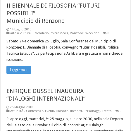
II BIENNALE DI FILOSOFIA “FUTURI
POSSIBILI”
Municipio di Ronzone
14 Luglio 2010
arte & cultura
,
Calendario
,
micro news
,
Ronzone
,
Weekend
0
Sabato 24 e domenica 25 luglio, Sala Conferenze del Municipio di
Ronzone: II Biennale di Filosofia, convegno “Futuri Possibili. Politica
Tecnica Estetica“. La partecipazione A? libera e gratuita e non richiede
iscrizione.
Leggi tutto »
ENRIQUE DUSSEL INAUGURA
“DIALOGHI INTERNAZIONALI”
25 Maggio 2010
AttualitÃ
,
Conferenze
,
Eventi
,
Filosofia
,
Incontri
,
Personaggi
,
Trento
0
Si apre oggi, martedAï¿½ 25 maggio, alle ore 20.30, nella sala Depero
del Palazzo della Provincia il ciclo di incontri: aï¿½?Dialoghi