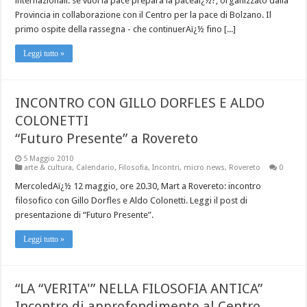
internazionali: se vuoi la pace prepara la paceaï¿½?, organizzato dalla
Provincia in collaborazione con il Centro per la pace di Bolzano. Il
primo ospite della rassegna - che continuerAï¿½ fino [...]
Leggi tutto »
INCONTRO CON GILLO DORFLES E ALDO
COLONETTI
“Futuro Presente” a Rovereto
5 Maggio 2010
arte & cultura
,
Calendario
,
Filosofia
,
Incontri
,
micro news
,
Rovereto
0
MercoledAï¿½ 12 maggio, ore 20.30, Mart a Rovereto: incontro
filosofico con Gillo Dorfles e Aldo Colonetti. Leggi il post di
presentazione di “Futuro Presente”.
Leggi tutto »
“LA “VERITA'” NELLA FILOSOFIA ANTICA”
Incontro di approfondimento al Centro