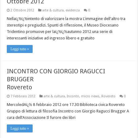
Ottobre 2012
2 Ottobre 2012
arte & cultura
,
evidenza
0
Nellaï¿½ï¿½intento di valorizzare la mostra L'immagine dell'altro tra
stereotipi e pregiudizi. Spunti di riflessione, il Museo Diocesano
Tridentino promuove per laï¿½ï¿½autunno 2012 una serie di
interessanti iniziative ad ingresso libero e gratuito
Leggi tutto »
INCONTRO CON GIORGIO RAGUCCI
BRUGGER
Rovereto
7 Febbraio 2012
arte & cultura
,
Incontri
,
micro news
,
Rovereto
0
MercoledAï¿½ 8 febbraio 2012 ore 17.30 Biblioteca civica Rovereto
Gruppo di lettura di filosofia Incontro con Giorgio Ragucci Brugger A
cura dell’Associazione Il furore dei libri
Leggi tutto »