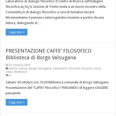
Laboratorio di dialogo filosofico Il Centro di Ricerca sull’Indagine
filosofica aï¿½ï¿½ Sezione di Trento invita a un nuovo incontro della
ComunitAï¿½ di dialogo filosofico a cura di Annalisa Decarli.
Movimentiamo il pensiero interrogandoci insieme a partire da una
lettura, dialogando in …
Leggi tutto »
PRESENTAZIONE CAFFE’ FILOSOFICO
Biblioteca di Borgo Valsugana
22 Ottobre 2010
arte & cultura
,
Borgo Valsugana
,
Calendario
,
Filosofia
,
Incontri
,
micro
news
,
Weekend
0
Sabato 30 ottobre ore 10.30 Biblioteca comunale di Borgo Valsugana
Presentazione del “CaffA? Filosofico“ PENSANDO di leggere LEGGERE
pensando
Leggi tutto »