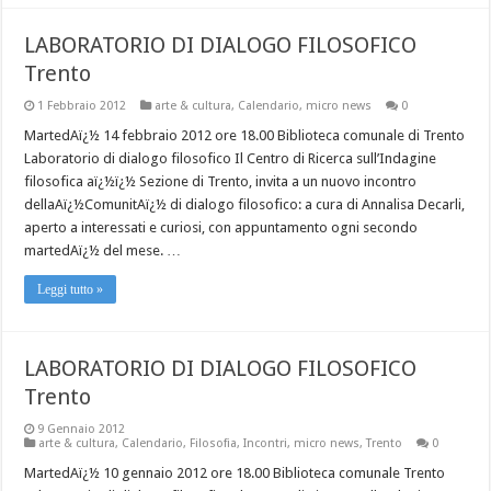
LABORATORIO DI DIALOGO FILOSOFICO
Trento
1 Febbraio 2012
arte & cultura
,
Calendario
,
micro news
0
MartedAï¿½ 14 febbraio 2012 ore 18.00 Biblioteca comunale di Trento
Laboratorio di dialogo filosofico Il Centro di Ricerca sull’Indagine
filosofica aï¿½ï¿½ Sezione di Trento, invita a un nuovo incontro
dellaAï¿½ComunitAï¿½ di dialogo filosofico: a cura di Annalisa Decarli,
aperto a interessati e curiosi, con appuntamento ogni secondo
martedAï¿½ del mese. …
Leggi tutto »
LABORATORIO DI DIALOGO FILOSOFICO
Trento
9 Gennaio 2012
arte & cultura
,
Calendario
,
Filosofia
,
Incontri
,
micro news
,
Trento
0
MartedAï¿½ 10 gennaio 2012 ore 18.00 Biblioteca comunale Trento