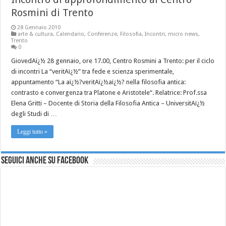
Rosmini di Trento
28 Gennaio 2010
arte & cultura
,
Calendario
,
Conferenze
,
Filosofia
,
Incontri
,
micro news
,
Trento
0
GiovedAï¿½ 28 gennaio, ore 17.00, Centro Rosmini a Trento: per il ciclo
di incontri La “veritAï¿½” tra fede e scienza sperimentale,
appuntamento “La aï¿½?veritAï¿½aï¿½? nella filosofia antica:
contrasto e convergenza tra Platone e Aristotele“. Relatrice: Prof.ssa
Elena Gritti – Docente di Storia della Filosofia Antica – UniversitAï¿½
degli Studi di …
Leggi tutto »
Seguici anche su Facebook