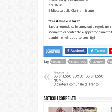
ore 16.30
Biblioteca della Clarina – Trento
“
Tra il dire e il fare
“
Tavola rotonda sulle emozioni e regole nel ra
Momento di confronto e approfondimento tra 
bambini e nel rapporto con i figli
Facebook
Twitter
Condividi
Tag
BAMBINI
BIBLIOTECA
CLARINA
I
Precedente
LO STESSO SUOLO, LO STESSO
NOME
Biblioteca comunale di Trento
Articoli correlati