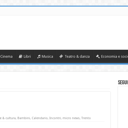
Cinema
Libri
Musica
Teatro & danza
Economia e soci
Segui
e & cultura
,
Bambini
,
Calendario
,
Incontri
,
micro news
,
Trento