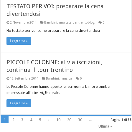
TESTATO PER VOI: preparare la cena
divertendosi
2 Novembre 2014
Bambini
,
una tata per trentoblog
0
Ho testato per voi come preparare la cena divertendosi
Leggi tutto »
PICCOLE COLONNE: al via iscrizioni,
continua il tour trentino
12 Settembre 2014
Bambini
,
musica
0
Le Piccole Colonne hanno aperto le iscrizioni a bimbi e bimbe
interessate all'attivitAï¿½ corale.
Leggi tutto »
1
2
3
4
5
»
10
20
30
...
Pagina 1 di 35
Ultima »