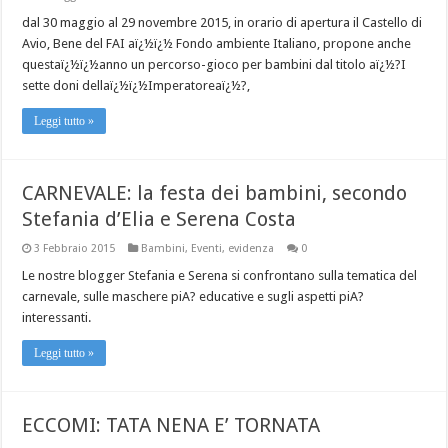
dal 30 maggio al 29 novembre 2015, in orario di apertura il Castello di
Avio, Bene del FAI aï¿½ï¿½ Fondo ambiente Italiano, propone anche
questaï¿½ï¿½anno un percorso-gioco per bambini dal titolo aï¿½?I
sette doni dellaï¿½ï¿½Imperatoreaï¿½?,
Leggi tutto »
CARNEVALE: la festa dei bambini, secondo
Stefania d’Elia e Serena Costa
3 Febbraio 2015
Bambini
,
Eventi
,
evidenza
0
Le nostre blogger Stefania e Serena si confrontano sulla tematica del
carnevale, sulle maschere piA? educative e sugli aspetti piA?
interessanti.
Leggi tutto »
ECCOMI: TATA NENA E’ TORNATA