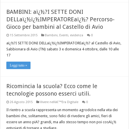
BAMBINI: aï¿½?I SETTE DONI
DELLaï¿½ï¿½IMPERATOREaï¿½? Percorso-
Gioco per bambini al Castello di Avio
15 Settembre 2015
Bambini
,
Eventi
,
evidenza
0
aï¿½?I SETTE DONI DELLaï¿½ï¿½IMPERATOREaï¿½? al Castello di Avio,
Sabbionara di Avio (TN) sabato 3 e domenica 4 ottobre, dalle 10 alle
17
Leggi tutto »
Ricomincia la scuola? Ecco come le
tecnologie possono esserci utili.
26 Agosto 2015
Vivere nellâ€™Era Digitale
0
Il rientro a scuola rappresenta un momento agrodolce nella vita dei
bambini che, solitamente, sono felici di rivedere gli amici, fieri di
essere un anno piA? grandi, ma allo stesso tempo non poi cosAï¿½
entusiasti di tornare a studiare.