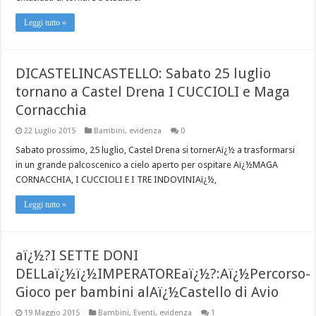
Leggi tutto »
DICASTELINCASTELLO: Sabato 25 luglio
tornano a Castel Drena I CUCCIOLI e Maga
Cornacchia
22 Luglio 2015
Bambini
,
evidenza
0
Sabato prossimo, 25 luglio, Castel Drena si tornerAï¿½ a trasformarsi
in un grande palcoscenico a cielo aperto per ospitare Aï¿½MAGA
CORNACCHIA, I CUCCIOLI E I TRE INDOVINIAï¿½,
Leggi tutto »
aï¿½?I SETTE DONI
DELLaï¿½ï¿½IMPERATOREaï¿½?:Aï¿½Percorso-
Gioco per bambini alAï¿½Castello di Avio
19 Maggio 2015
Bambini
,
Eventi
,
evidenza
1