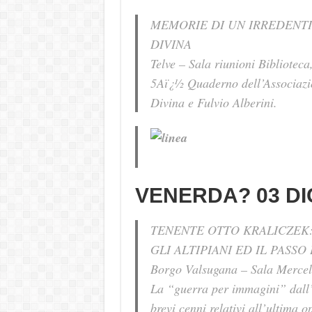
MEMORIE DI UN IRREDENTI
DIVINA
Telve – Sala riunioni Biblioteca
5Aï¿½ Quaderno dell’Associazio
Divina e Fulvio Alberini.
VENERDA? 03 DI
TENENTE OTTO KRALICZEK:
GLI ALTIPIANI ED IL PASS
Borgo Valsugana – Sala Mercell
La “guerra per immagini” dall’a
brevi cenni relativi all’ultima o