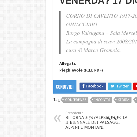
VENERDA? 17 DI
CORNO DI CAVENTO 1917-2
GHIACCIAIO
Borgo Valsugana – Sala Mercell
La campagna di scavi 2008/2010
cura di Marco Gramola.
Allegati:
Pieghievole (FILE PDF)
Facebook
Twitter
Condividi
Tag
CONFERENZE
INCONTRI
STORIA
Precedente
RITORNA aï¿½?ALPSaï¿½ï¿½: LA
II BIENNALE DEI PAESAGGI
ALPINI E MONTANI