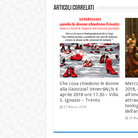
Articoli correlati
Che cosa chiedono le donne
Merco
alla Giustizia? VenerdAï¿½ 6
2018, 
aprile 2018 ore 17.30 – Villa
all’i
S. Ignazio – Trento
attrav
teolog
27 Marzo 2018
dell’a
20 Ma