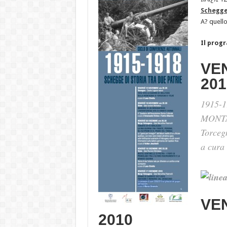
Schegge 
A? quello
Il prog
VE
201
1915-
MONTA
Torceg
a cura 
VE
2010