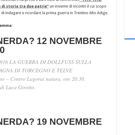
di storia tra due patrie”
un insieme di incontri
il cui scopo
 di indagare e ricordare la prima guerra in Trentino Alto Adige.
ramma:
NERDA? 12 NOVEMBRE
0
1916 LA GUERRA DI DOLLFUSS SULLA
GNA DI TORCEGNO E TELVE
no – Centro Lagorai natura, ore 20.30.
di Luca Girotto.
NERDA? 19 NOVEMBRE