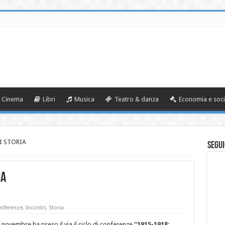
Cinema
Libri
Musica
Teatro & danza
Economia e soci
I STORIA
Segui
IA
nferenze
,
Incontri
,
Storia
 novembre ha preso il via il ciclo di conferenze
“1915-1918: