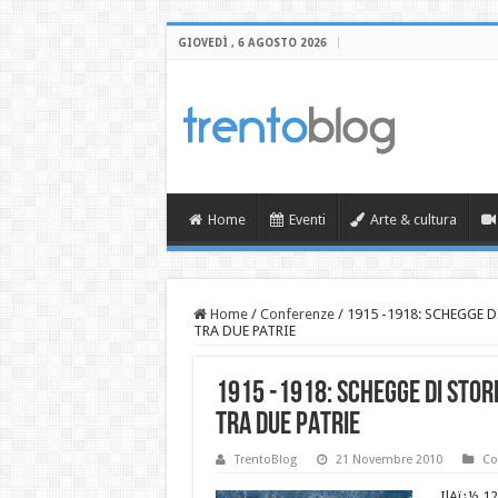
GIOVEDÌ , 6 AGOSTO 2026
Home
Eventi
Arte & cultura
Home
/
Conferenze
/
1915 -1918: SCHEGGE D
TRA DUE PATRIE
1915 -1918: SCHEGGE DI STOR
TRA DUE PATRIE
TrentoBlog
21 Novembre 2010
Co
IlAï¿½ 12