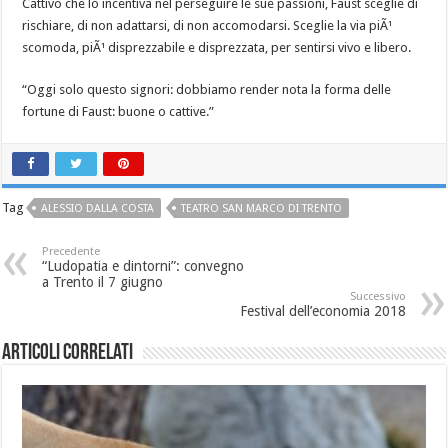
Cattivo che lo incentiva nel perseguire le sue passioni, Faust sceglie di
rischiare, di non adattarsi, di non accomodarsi. Sceglie la via piÃ¹
scomoda, piÃ¹ disprezzabile e disprezzata, per sentirsi vivo e libero.
“Oggi solo questo signori: dobbiamo render nota la forma delle
fortune di Faust: buone o cattive.”
Tag
ALESSIO DALLA COSTA
TEATRO SAN MARCO DI TRENTO
Precedente
“Ludopatia e dintorni”: convegno
a Trento il 7 giugno
Successivo
Festival dell’economia 2018
Articoli correlati