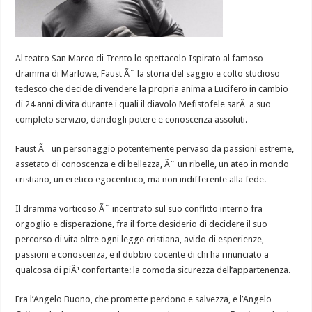
Al teatro San Marco di Trento lo spettacolo Ispirato al famoso
dramma di Marlowe, Faust Ã¨ la storia del saggio e colto studioso
tedesco che decide di vendere la propria anima a Lucifero in cambio
di 24 anni di vita durante i quali il diavolo Mefistofele sarÃ a suo
completo servizio, dandogli potere e conoscenza assoluti.
Faust Ã¨ un personaggio potentemente pervaso da passioni estreme,
assetato di conoscenza e di bellezza, Ã¨ un ribelle, un ateo in mondo
cristiano, un eretico egocentrico, ma non indifferente alla fede.
Il dramma vorticoso Ã¨ incentrato sul suo conflitto interno fra
orgoglio e disperazione, fra il forte desiderio di decidere il suo
percorso di vita oltre ogni legge cristiana, avido di esperienze,
passioni e conoscenza, e il dubbio cocente di chi ha rinunciato a
qualcosa di piÃ¹ confortante: la comoda sicurezza dell’appartenenza.
Fra l’Angelo Buono, che promette perdono e salvezza, e l’Angelo