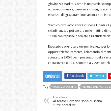
giovinezza tradita. Come in un puzzle scompo
attraverso musica, canzoni e immagini si arr
essenza, disgraziatamente, ancora non è tro
“L’amico ritrovato” andrà in scena lunedì 21 
cittadinanza, e poi ancora nelle mattine di 
11.00) con repliche dedicate agli studenti del
È possibile prenotare online i biglietti per l
oppure telefonicamente, chiamando al mattino
scontato a 9,00 € per i possessori della carta
costa invece 8,00 €, scontato a 7,20 € per ch
Facebook
Twitter
Condividi
Tag
MASSIMO LAZZERI
TEATRO SAN MARCO D
Precedente
Al teatro Portland sono di scena
“I tre porcellini”