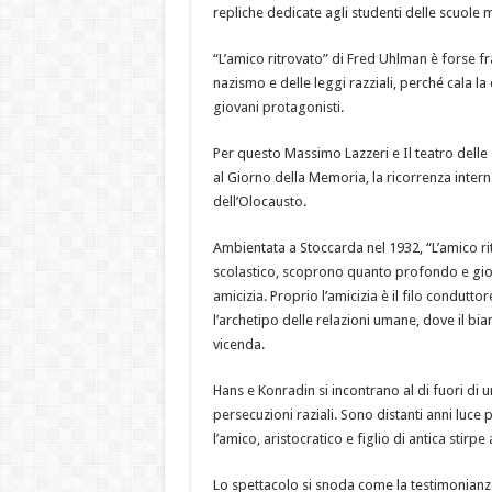
repliche dedicate agli studenti delle scuole 
“L’amico ritrovato” di Fred Uhlman è forse fra 
nazismo e delle leggi razziali, perché cala
giovani protagonisti.
Per questo Massimo Lazzeri e Il teatro del
al Giorno della Memoria, la ricorrenza inte
dell’Olocausto.
Ambientata a Stoccarda nel 1932, “L’amico rit
scolastico, scoprono quanto profondo e gi
amicizia. Proprio l’amicizia è il filo condutto
l’archetipo delle relazioni umane, dove il bia
vicenda.
Hans e Konradin si incontrano al di fuori di
persecuzioni raziali. Sono distanti anni luce p
l’amico, aristocratico e figlio di antica stirpe
Lo spettacolo si snoda come la testimonianz