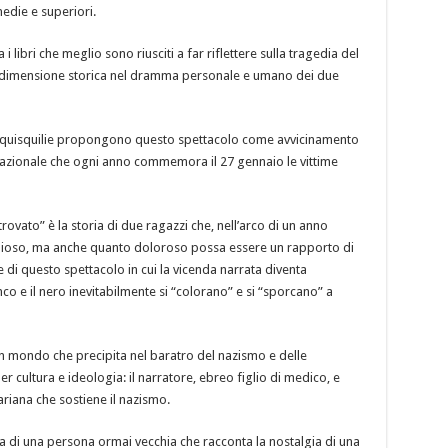
medie e superiori.
i libri che meglio sono riusciti a far riflettere sulla tragedia del
 la dimensione storica nel dramma personale e umano dei due
le quisquilie propongono questo spettacolo come avvicinamento
rnazionale che ogni anno commemora il 27 gennaio le vittime
rovato” è la storia di due ragazzi che, nell’arco di un anno
oioso, ma anche quanto doloroso possa essere un rapporto di
re di questo spettacolo in cui la vicenda narrata diventa
nco e il nero inevitabilmente si “colorano” e si “sporcano” a
 un mondo che precipita nel baratro del nazismo e delle
er cultura e ideologia: il narratore, ebreo figlio di medico, e
 ariana che sostiene il nazismo.
a di una persona ormai vecchia che racconta la nostalgia di una