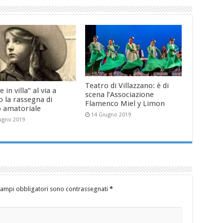
Teatro di Villazzano: è di
e in villa” al via a
scena l’Associazione
 la rassegna di
Flamenco Miel y Limon
o amatoriale
14 Giugno 2019
ugno 2019
campi obbligatori sono contrassegnati
*