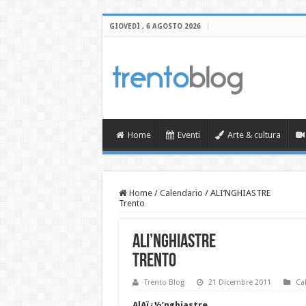
GIOVEDÌ , 6 AGOSTO 2026
Home
Eventi
Arte & cultura
Home
/
Calendario
/
ALI’NGHIASTRE
Trento
ALI’NGHIASTRE
Trento
Trento Blog
21 Dicembre 2011
Ca
AlAï¿½’nghiastre