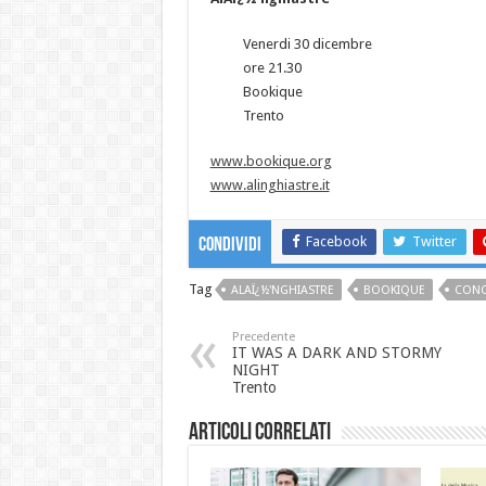
Venerdi 30 dicembre
ore 21.30
Bookique
Trento
www.bookique.org
www.alinghiastre.it
Facebook
Twitter
Condividi
Tag
ALAÏ¿½'NGHIASTRE
BOOKIQUE
CONC
Precedente
IT WAS A DARK AND STORMY
NIGHT
Trento
Articoli correlati