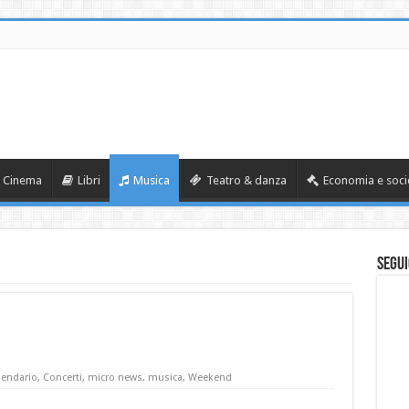
Cinema
Libri
Musica
Teatro & danza
Economia e soci
Segui
lendario
,
Concerti
,
micro news
,
musica
,
Weekend