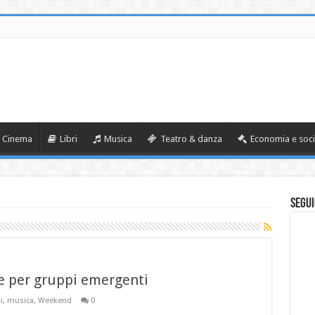
Cinema
Libri
Musica
Teatro & danza
Economia e soci
Segui
e per gruppi emergenti
i
,
musica
,
Weekend
0