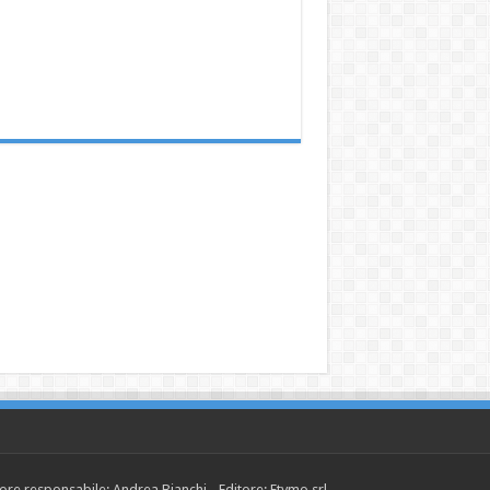
tore responsabile: Andrea Bianchi - Editore: Etymo srl