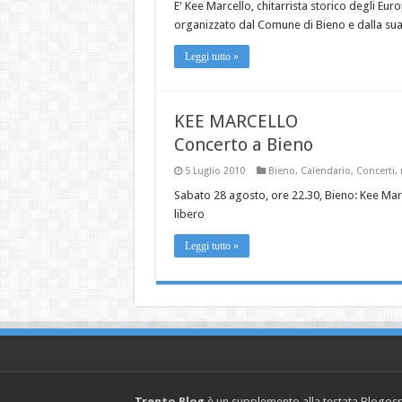
E' Kee Marcello, chitarrista storico degli Eu
organizzato dal Comune di Bieno e dalla sua 
Leggi tutto »
KEE MARCELLO
Concerto a Bieno
5 Luglio 2010
Bieno
,
Calendario
,
Concerti
,
Sabato 28 agosto, ore 22.30, Bieno: Kee Marce
libero
Leggi tutto »
Trento Blog
è un supplemento alla testata Blogosph