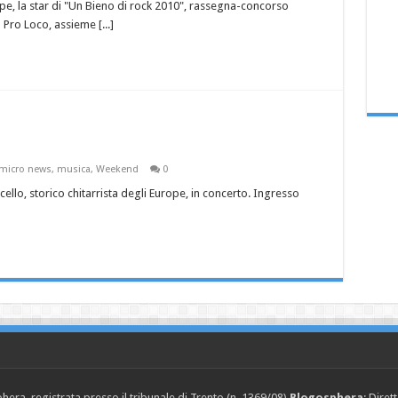
rope, la star di "Un Bieno di rock 2010", rassegna-concorso
Pro Loco, assieme [...]
micro news
,
musica
,
Weekend
0
llo, storico chitarrista degli Europe, in concerto. Ingresso
era, registrata presso il tribunale di Trento (n. 1369/08)
Blogosphera
: Diret