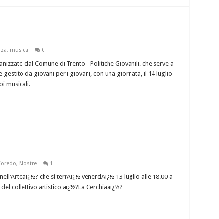
2
nza
,
musica
0
anizzato dal Comune di Trento - Politiche Giovanili, che serve a
 gestito da giovani per i giovani, con una giornata, il 14 luglio
pi musicali.
Coredo
,
Mostre
1
nell'Arteaï¿½? che si terrAï¿½ venerdAï¿½ 13 luglio alle 18.00 a
 del collettivo artistico aï¿½?La Cerchiaaï¿½?