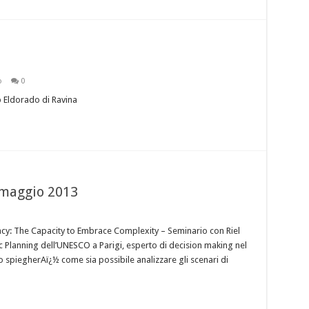
o
0
 Eldorado di Ravina
 maggio 2013
cy: The Capacity to Embrace Complexity – Seminario con Riel
ic Planning dell’UNESCO a Parigi, esperto di decision making nel
o spiegherAï¿½ come sia possibile analizzare gli scenari di