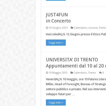
JUST4FUN
in Concerto
10 Giugno 2013
Calendario
,
musica
,
Trent
mercoledAï¿½ 12 Giugno presso il Disco Pub
Leggi tutto »
UNIVERSITA’ DI TRENTO
Appuntamenti dal 10 al 20
10 Maggio 2013
Calendario
,
Trento
0
VenerdAï¿½ 10 maggio, ore 10 Futures Litera
Miller, Head of Foresight, Bureau of Strateg
settore pubblico e privato. Nel suo intervent
sviluppo futuri per …
Leggi tutto »