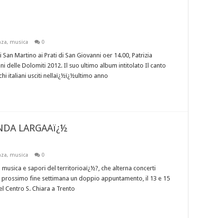
nza
,
musica
0
 San Martino ai Prati di San Giovanni oer 14.00, Patrizia
i delle Dolomiti 2012. Il suo ultimo album intitolato Il canto
i italiani usciti nellaï¿½ï¿½ultimo anno
NDA LARGAAï¿½
nza
,
musica
0
usica e sapori del territorioaï¿½?, che alterna concerti
 il prossimo fine settimana un doppio appuntamento, il 13 e 15
el Centro S. Chiara a Trento