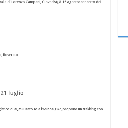
alla di Lorenzo Campani, GiovedAï¿½ 15 agosto: concerto dei
io, Rovereto
21 luglio
gistico di aï¿½?Basto Io e l'Asinoaï¿½?, propone un trekking con