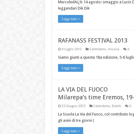
MercoledAï¿½ 14 agosto: omaggio a Lucio D
leggendari Dik Dik
Leggi tutto »
RAFANASS FESTIVAL 2013
4 Luglio 2013
Calendario
,
musica
0
Siamo giunti a questa 18a edizione. 5-6 lugl
Leggi tutto »
LA VIA DEL FUOCO
Milarepa’s time Eremos, 19-
25 Giugno 2013
Calendario
,
Eventi
0
La Scuola La Via del Fuoco, col contributo lo
gli asini di tre giorni (
Leggi tutto »