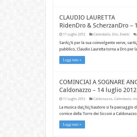
CLAUDIO LAURETTA
RidenDro & ScherzanDro – 1
11 Luglio 2012
Calendario
,
Dro
,
Eventi
SarAï¿½ per la sua coinvolgente verve, sarAï¿½
pubblico, Claudio Lauretta torna a Dro per l
Leggi tutto »
COMINCIAI A SOGNARE ANC
Caldonazzo – 14 luglio 2012
11 Luglio 2012
Caldonazzo
,
Calendario
,
mu
La musica daï¿½ï¿½autore si fa paesaggio da 
cornice della Torre dei Sicconi a Caldonazzo
Leggi tutto »