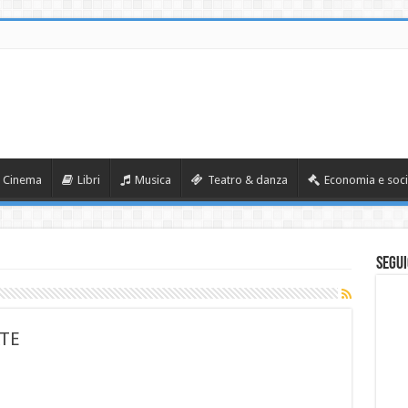
Cinema
Libri
Musica
Teatro & danza
Economia e soci
Segui
TE