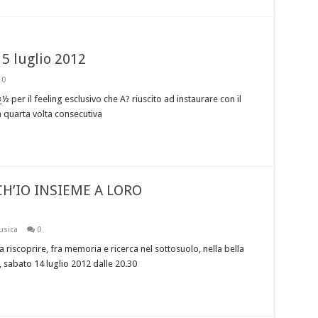
5 luglio 2012
0
 per il feeling esclusivo che A? riuscito ad instaurare con il
a quarta volta consecutiva
H’IO INSIEME A LORO
sica
0
riscoprire, fra memoria e ricerca nel sottosuolo, nella bella
, sabato 14 luglio 2012 dalle 20.30