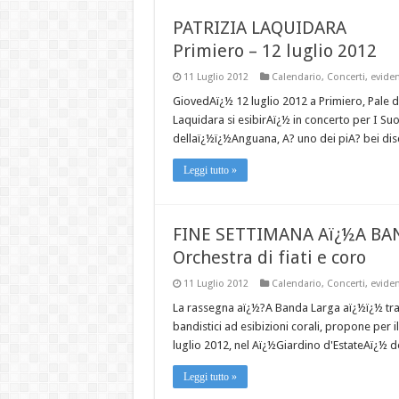
PATRIZIA LAQUIDARA
Primiero – 12 luglio 2012
11 Luglio 2012
Calendario
,
Concerti
,
evide
GiovedAï¿½ 12 luglio 2012 a Primiero, Pale di
Laquidara si esibirAï¿½ in concerto per I Suon
dellaï¿½ï¿½Anguana, A? uno dei piA? bei disch
Leggi tutto »
FINE SETTIMANA Aï¿½A BA
Orchestra di fiati e coro
11 Luglio 2012
Calendario
,
Concerti
,
evide
La rassegna aï¿½?A Banda Larga aï¿½ï¿½ tra m
bandistici ad esibizioni corali, propone per
luglio 2012, nel Aï¿½Giardino d'EstateAï¿½ d
Leggi tutto »