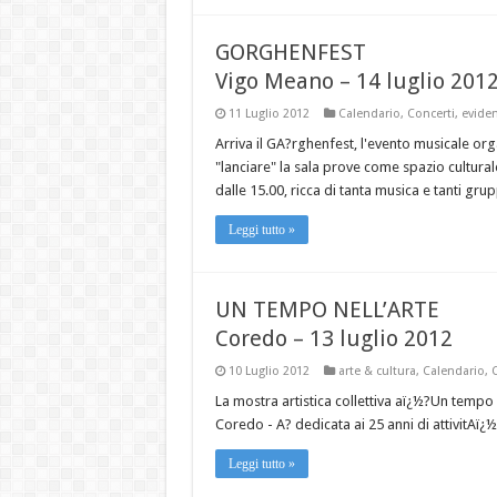
GORGHENFEST
Vigo Meano – 14 luglio 201
11 Luglio 2012
Calendario
,
Concerti
,
evide
Arriva il GA?rghenfest, l'evento musicale org
"lanciare" la sala prove come spazio culturale
dalle 15.00, ricca di tanta musica e tanti grup
Leggi tutto »
UN TEMPO NELL’ARTE
Coredo – 13 luglio 2012
10 Luglio 2012
arte & cultura
,
Calendario
,
La mostra artistica collettiva aï¿½?Un tempo 
Coredo - A? dedicata ai 25 anni di attivitAï¿½
Leggi tutto »