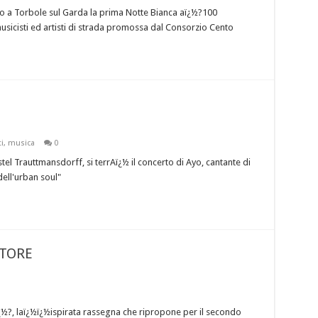
 a Torbole sul Garda la prima Notte Bianca aï¿½?100
icisti ed artisti di strada promossa dal Consorzio Cento
i
,
musica
0
tel Trauttmansdorff, si terrAï¿½ il concerto di Ayo, cantante di
dell'urban soul"
UTORE
½?, laï¿½ï¿½ispirata rassegna che ripropone per il secondo