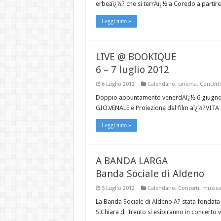
erbeaï¿½? che si terrAï¿½ a Coredo a partire
Leggi tutto »
LIVE @ BOOKIQUE
6 – 7 luglio 2012
6 Luglio 2012
Calendario
,
cinema
,
Concerti
Doppio appuntamento venerdAï¿½ 6 giugno e
GIO.VENALE e Proiezione del film aï¿½?VITA
Leggi tutto »
A BANDA LARGA
Banda Sociale di Aldeno
5 Luglio 2012
Calendario
,
Concerti
,
musica
La Banda Sociale di Aldeno A? stata fondata 
S.Chiara di Trento si esibiranno in concerto