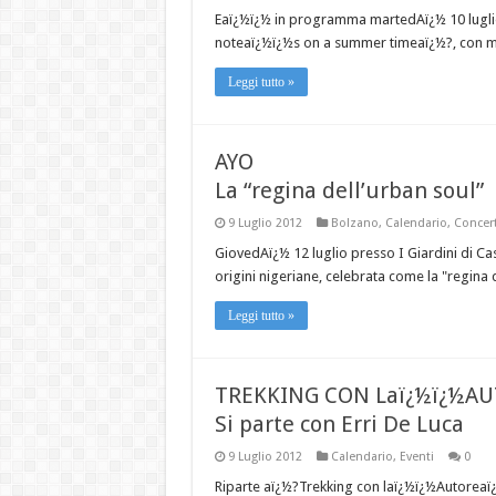
Eaï¿½ï¿½ in programma martedAï¿½ 10 luglio
noteaï¿½ï¿½s on a summer timeaï¿½?, con mus
Leggi tutto »
AYO
La “regina dell’urban soul”
9 Luglio 2012
Bolzano
,
Calendario
,
Concert
GiovedAï¿½ 12 luglio presso I Giardini di Cas
origini nigeriane, celebrata come la "regina 
Leggi tutto »
TREKKING CON Laï¿½ï¿½A
Si parte con Erri De Luca
9 Luglio 2012
Calendario
,
Eventi
0
Riparte aï¿½?Trekking con laï¿½ï¿½Autoreaï¿