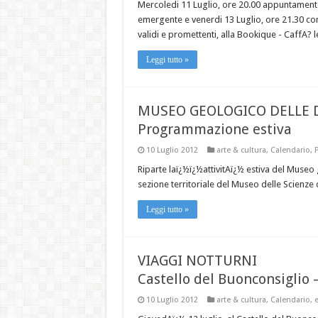
Mercoledi 11 Luglio, ore 20.00 appuntament
emergente e venerdi 13 Luglio, ore 21.30 con
validi e promettenti, alla Bookique - CaffA? 
Leggi tutto »
MUSEO GEOLOGICO DELLE 
Programmazione estiva
10 Luglio 2012
arte & cultura
,
Calendario
,
Riparte laï¿½ï¿½attivitAï¿½ estiva del Muse
sezione territoriale del Museo delle Scienz
Leggi tutto »
VIAGGI NOTTURNI
Castello del Buonconsiglio 
10 Luglio 2012
arte & cultura
,
Calendario
,