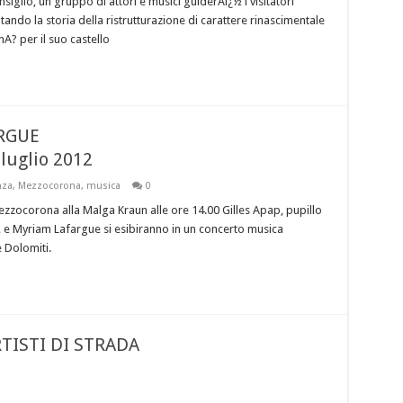
siglio, un gruppo di attori e musici guiderAï¿½ i visitatori
ando la storia della ristrutturazione di carattere rinascimentale
A? per il suo castello
ARGUE
luglio 2012
nza
,
Mezzocorona
,
musica
0
zzocorona alla Malga Kraun alle ore 14.00 Gilles Apap, pupillo
e Myriam Lafargue si esibiranno in un concerto musica
 Dolomiti.
TISTI DI STRADA