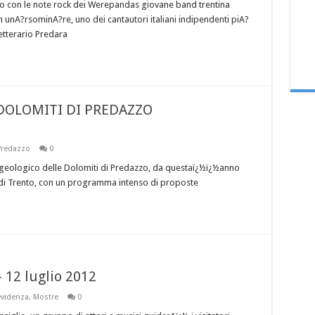
o con le note rock dei Werepandas giovane band trentina
 unA?rsominA?re, uno dei cantautori italiani indipendenti piA?
letterario Predara
DOLOMITI DI PREDAZZO
Predazzo
0
o geologico delle Dolomiti di Predazzo, da questaï¿½ï¿½anno
e di Trento, con un programma intenso di proposte
– 12 luglio 2012
evidenza
,
Mostre
0