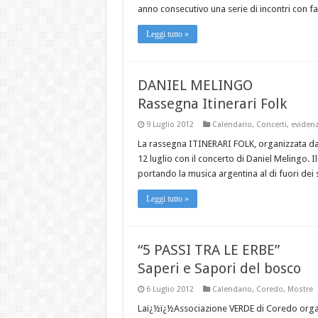
anno consecutivo una serie di incontri con fa
Leggi tutto »
DANIEL MELINGO
Rassegna Itinerari Folk
9 Luglio 2012
Calendario
,
Concerti
,
eviden
La rassegna ITINERARI FOLK, organizzata dal
12 luglio con il concerto di Daniel Melingo. I
portando la musica argentina al di fuori dei s
Leggi tutto »
“5 PASSI TRA LE ERBE”
Saperi e Sapori del bosco
6 Luglio 2012
Calendario
,
Coredo
,
Mostre
Laï¿½ï¿½Associazione VERDE di Coredo organi