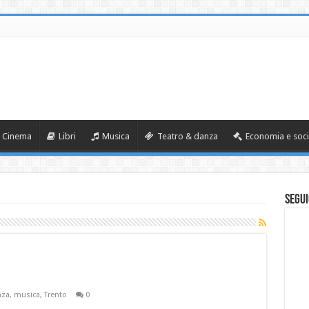
Cinema
Libri
Musica
Teatro & danza
Economia e soci
Segui
nza
,
musica
,
Trento
0