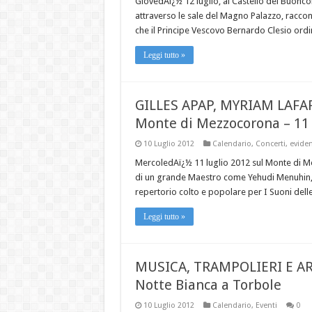
GiovedAï¿½ 12 luglio, al Castello del Buoncon
attraverso le sale del Magno Palazzo, raccont
che il Principe Vescovo Bernardo Clesio ordin
Leggi tutto »
GILLES APAP, MYRIAM LAF
Monte di Mezzocorona – 11 
10 Luglio 2012
Calendario
,
Concerti
,
evide
MercoledAï¿½ 11 luglio 2012 sul Monte di Me
di un grande Maestro come Yehudi Menuhin, 
repertorio colto e popolare per I Suoni delle
Leggi tutto »
MUSICA, TRAMPOLIERI E AR
Notte Bianca a Torbole
10 Luglio 2012
Calendario
,
Eventi
0