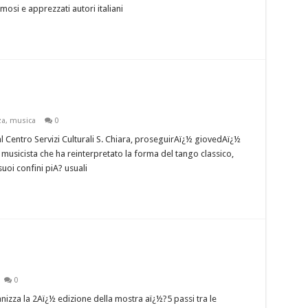
mosi e apprezzati autori italiani
za
,
musica
0
 Centro Servizi Culturali S. Chiara, proseguirAï¿½ giovedAï¿½
l musicista che ha reinterpretato la forma del tango classico,
uoi confini piA? usuali
0
zza la 2Aï¿½ edizione della mostra aï¿½?5 passi tra le