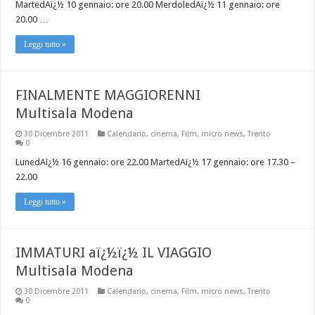
MartedAï¿½ 10 gennaio: ore 20.00 MerdoledAï¿½ 11 gennaio: ore
20.00 …
Leggi tutto »
FINALMENTE MAGGIORENNI
Multisala Modena
30 Dicembre 2011
Calendario
,
cinema
,
Film
,
micro news
,
Trento
0
LunedAï¿½ 16 gennaio: ore 22.00 MartedAï¿½ 17 gennaio: ore 17.30 –
22.00
Leggi tutto »
IMMATURI aï¿½ï¿½ IL VIAGGIO
Multisala Modena
30 Dicembre 2011
Calendario
,
cinema
,
Film
,
micro news
,
Trento
0