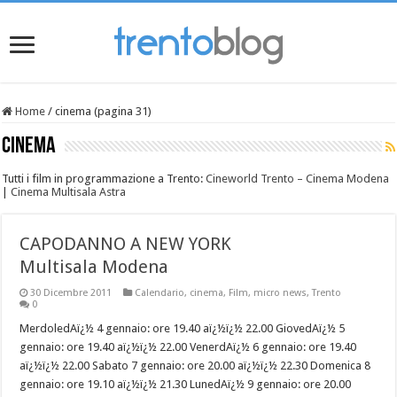
Home
/
cinema (pagina 31)
cinema
Tutti i film in programmazione a Trento:
Cineworld Trento – Cinema Modena
|
Cinema Multisala Astra
CAPODANNO A NEW YORK
Multisala Modena
30 Dicembre 2011
Calendario
,
cinema
,
Film
,
micro news
,
Trento
0
MerdoledAï¿½ 4 gennaio: ore 19.40 aï¿½ï¿½ 22.00 GiovedAï¿½ 5
gennaio: ore 19.40 aï¿½ï¿½ 22.00 VenerdAï¿½ 6 gennaio: ore 19.40
aï¿½ï¿½ 22.00 Sabato 7 gennaio: ore 20.00 aï¿½ï¿½ 22.30 Domenica 8
gennaio: ore 19.10 aï¿½ï¿½ 21.30 LunedAï¿½ 9 gennaio: ore 20.00