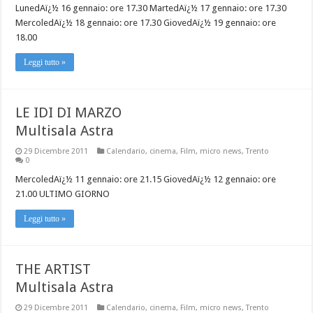
LunedAï¿½ 16 gennaio: ore 17.30 MartedAï¿½ 17 gennaio: ore 17.30
MercoledAï¿½ 18 gennaio: ore 17.30 GiovedAï¿½ 19 gennaio: ore
18.00
Leggi tutto »
LE IDI DI MARZO
Multisala Astra
29 Dicembre 2011
Calendario
,
cinema
,
Film
,
micro news
,
Trento
0
MercoledAï¿½ 11 gennaio: ore 21.15 GiovedAï¿½ 12 gennaio: ore
21.00 ULTIMO GIORNO
Leggi tutto »
THE ARTIST
Multisala Astra
29 Dicembre 2011
Calendario
,
cinema
,
Film
,
micro news
,
Trento