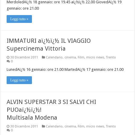
MerdoledAï¿½ 18 gennaio: ore 19.45 aï¿½ï¿½ 22.00 GiovedAï¿½ 19
gennaio: ore 21.00
Leggi tutto »
IMMATURI aï¿½ï¿½ IL VIAGGIO
Supercinema Vittoria
30 Dicembre 2011
Calendario
,
cinema
,
Film
,
micro news
,
Trento
0
LunedAï¿½ 16 gennaio: ore 21.00 MartedAï¿½ 17 gennaio: ore 21.00
Leggi tutto »
ALVIN SUPERSTAR 3 SI SALVI CHI
PUOaï¿½ï¿½!
Multisala Modena
30 Dicembre 2011
Calendario
,
cinema
,
Film
,
micro news
,
Trento
0