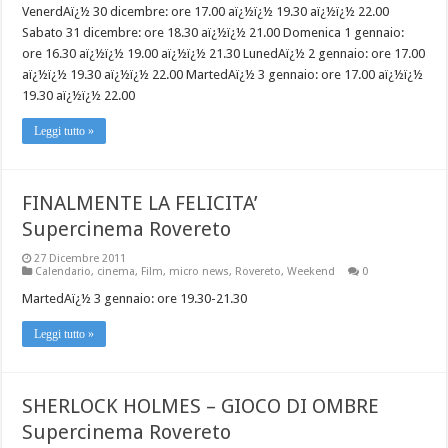
VenerdAï¿½ 30 dicembre: ore 17.00 aï¿½ï¿½ 19.30 aï¿½ï¿½ 22.00
Sabato 31 dicembre: ore 18.30 aï¿½ï¿½ 21.00 Domenica 1 gennaio:
ore 16.30 aï¿½ï¿½ 19.00 aï¿½ï¿½ 21.30 LunedAï¿½ 2 gennaio: ore 17.00
aï¿½ï¿½ 19.30 aï¿½ï¿½ 22.00 MartedAï¿½ 3 gennaio: ore 17.00 aï¿½ï¿½
19.30 aï¿½ï¿½ 22.00
Leggi tutto »
FINALMENTE LA FELICITA’
Supercinema Rovereto
27 Dicembre 2011
Calendario
,
cinema
,
Film
,
micro news
,
Rovereto
,
Weekend
0
MartedAï¿½ 3 gennaio: ore 19.30-21.30
Leggi tutto »
SHERLOCK HOLMES – GIOCO DI OMBRE
Supercinema Rovereto