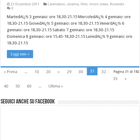
23 Dicembre 2011
Calendario
,
cinema
,
Film
,
micro news
,
Rovereto
0
MartedAï¿½ 3 gennaio: ore 18.30-21.15 MercoledAï¿½ 4 gennaio: ore
18.30-21.15 GiovedAï¿½ 5 gennaio: ore 18.30-21.15 VenerdAï¿½ 6
gennaio: ore 18.30-21.15 Sabato 7 gennaio: ore 18.30-21.15
Domenica 8 gennaio: ore 15.45-18.30-21.15 LunedAï¿½ 9 gennaio: ore
18.30-21.15
Leggi tutto »
31
« Prima
...
10
20
«
29
30
32
Pagina 31 di 182
33
»
40
50
60
...
Ultima »
Seguici anche su Facebook