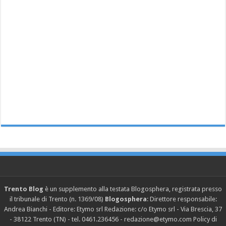
Trento Blog
è un supplemento alla testata Blogosphera, registrata presso
il tribunale di Trento (n. 1369/08)
Blogosphera
: Direttore responsabile:
Andrea Bianchi - Editore: Etymo srl Redazione: c/o Etymo srl - Via Brescia, 37
- 38122 Trento (TN) - tel. 0461.236456 - redazione@etymo.com
Policy di