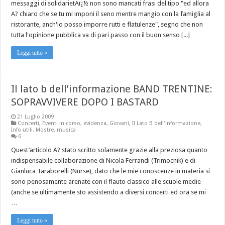
messaggi di solidarietAï¿½ non sono mancati frasi del tipo "ed allora
A? chiaro che se tu mi imponi il seno mentre mangio con la famiglia al
ristorante, anch'io posso imporre rutti e flatulenze", segno che non
tutta l'opinione pubblica va di pari passo con il buon senso [...]
Leggi tutto »
Il lato b dell’informazione BAND TRENTINE:
SOPRAVVIVERE DOPO I BASTARD
21 Luglio 2009
Concerti
,
Eventi in corso
,
evidenza
,
Giovani
,
Il Lato B dell'informazione
,
Info utili
,
Mostre
,
musica
6
Quest’articolo A? stato scritto solamente grazie alla preziosa quanto
indispensabile collaborazione di Nicola Ferrandi (Trimocnik) e di
Gianluca Taraborelli (Nurse), dato che le mie conoscenze in materia si
sono penosamente arenate con il flauto classico alle scuole medie
(anche se ultimamente sto assistendo a diversi concerti ed ora se mi
…
Leggi tutto »