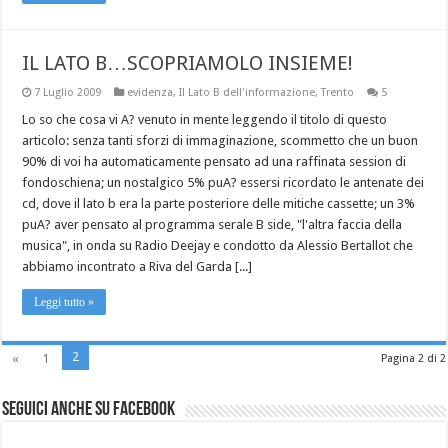
IL LATO B…SCOPRIAMOLO INSIEME!
7 Luglio 2009
evidenza
,
Il Lato B dell'informazione
,
Trento
5
Lo so che cosa vi A? venuto in mente leggendo il titolo di questo
articolo: senza tanti sforzi di immaginazione, scommetto che un buon
90% di voi ha automaticamente pensato ad una raffinata session di
fondoschiena; un nostalgico 5% puA? essersi ricordato le antenate dei
cd, dove il lato b era la parte posteriore delle mitiche cassette; un 3%
puA? aver pensato al programma serale B side, "l'altra faccia della
musica", in onda su Radio Deejay e condotto da Alessio Bertallot che
abbiamo incontrato a Riva del Garda [...]
Leggi tutto »
2
«
1
Pagina 2 di 2
Seguici anche su Facebook