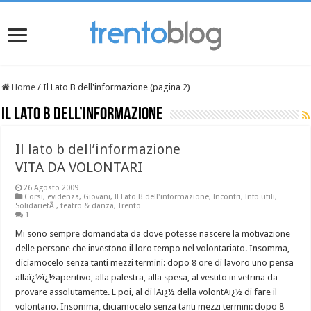
Home
/
Il Lato B dell'informazione (pagina 2)
Il Lato B dell’informazione
Il lato b dell’informazione
VITA DA VOLONTARI
26 Agosto 2009
Corsi
,
evidenza
,
Giovani
,
Il Lato B dell'informazione
,
Incontri
,
Info utili
,
SolidarietÃ
,
teatro & danza
,
Trento
1
Mi sono sempre domandata da dove potesse nascere la motivazione
delle persone che investono il loro tempo nel volontariato. Insomma,
diciamocelo senza tanti mezzi termini: dopo 8 ore di lavoro uno pensa
allaï¿½ï¿½aperitivo, alla palestra, alla spesa, al vestito in vetrina da
provare assolutamente. E poi, al di lAï¿½ della volontAï¿½ di fare il
volontario. Insomma, diciamocelo senza tanti mezzi termini: dopo 8