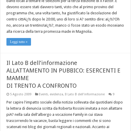
band locali a tentare le selezioni per la terza edizione di X Factor. E
devono essere stati davvero tanti, visto che al primo provino del
programma che, una volta tanto, ha giustificato la desolazione del
centro cittAï¿½ dopo le 20:00, uno di loro si A? sentito dire: aï¿½?Oh
no, ancora un trentino!aï¿½?, manco ci fosse stato un esodo moseiano
alla ricerca della terra promessa made in Magnolia.
Leggi tutto »
Il Lato B dell’informazione
ALLATTAMENTO IN PUBBICO: ESERCENTI E
MAMME
DI TRENTO A CONFRONTO
5 Agosto 2009
Eventi
,
evidenza
,
Il Lato B dell'informazione
9
Per capire l'impatto sociale della notizia sollevata dai quotidiani dopo
la lettera di denuncia scritta da Roberta Rossini invitata a non allattare
piA? nella sala dell'albergo a vocazione Family in cui stava
trascorrendo le vacanze, basta leggere i commenti che si sono
scatenati nei blog dei giornali regionali e nazionali. Accanto ai