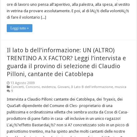
ore di lavoro uno pensa all'aperitivo, alla palestra, alla spesa, al vestito
in vetrina da provare assolutamente. E poi, al di lAï¿½ della volontAï¿½
di fare il volontario [...]
Leggi tutto »
Il lato b dell’informazione: UN (ALTRO)
TRENTINO A X FACTOR? Leggi l’intervista e
guarda il provino di selezione di Claudio
Pilloni, cantante dei Catoblepa
13 Agosto 2009
Concerti
,
Concorsi
,
evidenza
,
Giovani
,
Il Lato B dell'informazione
,
musica
9
Intervista a Claudio Pilloni: cantante dei Catoblepa, dei Tryaxis, dei
QuaSaR-dipendente del Comune di Cles- proprietario di una
pulitissima e ordinatissima villetta che sembra uscita da Cose di Casa-
produttore di pane fatto in casa -all inclusive in un unico ragazzo!
L'aï¿½?effetto Bastardaï¿½? non si A? concretizzato solo in un picco di
patriottismo trentino, ma ha spinto anche molti cantanti delle nostre