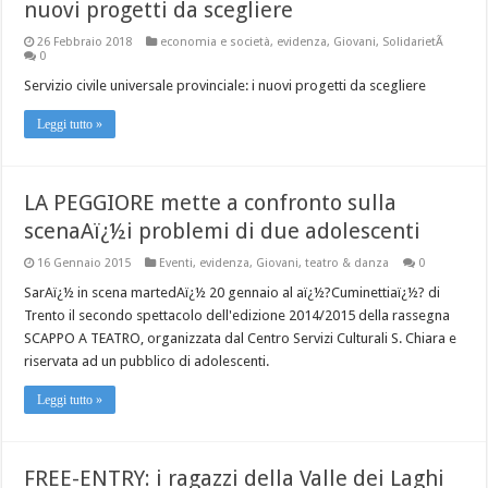
nuovi progetti da scegliere
26 Febbraio 2018
economia e società
,
evidenza
,
Giovani
,
SolidarietÃ
0
Servizio civile universale provinciale: i nuovi progetti da scegliere
Leggi tutto »
LA PEGGIORE mette a confronto sulla
scenaAï¿½i problemi di due adolescenti
16 Gennaio 2015
Eventi
,
evidenza
,
Giovani
,
teatro & danza
0
SarAï¿½ in scena martedAï¿½ 20 gennaio al aï¿½?Cuminettiaï¿½? di
Trento il secondo spettacolo dell'edizione 2014/2015 della rassegna
SCAPPO A TEATRO, organizzata dal Centro Servizi Culturali S. Chiara e
riservata ad un pubblico di adolescenti.
Leggi tutto »
FREE-ENTRY: i ragazzi della Valle dei Laghi