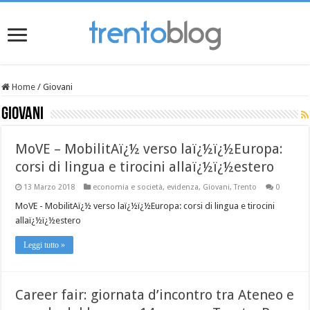
Home
/
Giovani
Giovani
MoVE – MobilitAï¿½ verso laï¿½ï¿½Europa:
corsi di lingua e tirocini allaï¿½ï¿½estero
13 Marzo 2018
economia e società
,
evidenza
,
Giovani
,
Trento
0
MoVE - MobilitAï¿½ verso laï¿½ï¿½Europa: corsi di lingua e tirocini
allaï¿½ï¿½estero
Leggi tutto »
Career fair: giornata d’incontro tra Ateneo e