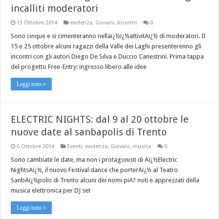
incalliti moderatori
13 Ottobre 2014
evidenza
,
Giovani
,
Incontri
0
Sono cinque e si cimenteranno nellaï¿½ï¿½attivitAï¿½ di moderatori. Il
15 e 25 ottobre alcuni ragazzi della Valle dei Laghi presenterenno gli
incontri con gli autori Diego De Silva e Duccio Canestrini. Prima tappa
del progetto Free-Entry: ingresso libero alle idee
Leggi tutto »
ELECTRIC NIGHTS: dal 9 al 20 ottobre le
nuove date al sanbapolis di Trento
6 Ottobre 2014
Eventi
,
evidenza
,
Giovani
,
musica
0
Sono cambiate le date, ma non i protagonisti di Aï¿½Electric
NightsAï¿½, il nuovo Festival dance che porterAï¿½ al Teatro
SanbAï¿½polis di Trento alcuni dei nomi piA? noti e apprezzati della
musica elettronica per DJ set
Leggi tutto »