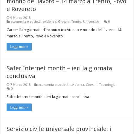
mondo del lavoro – 14 marzo a Trento, Povo
e Rovereto
9 Marzo 2018
economia e società
,
evidenza
,
Giovani
,
Trento
,
UniversitÃ
0
Career fair: giornata d'incontro tra Ateneo e mondo del lavoro - 14
marzo a Trento, Povo e Rovereto
Leggi tutto »
Safer Internet month – ieri la giornata
conclusiva
7 Marzo 2018
economia e società
,
evidenza
,
Giovani
,
Tecnologia
0
Safer Internet month - ieri la giornata conclusiva
Leggi tutto »
Servizio civile universale provinciale: i