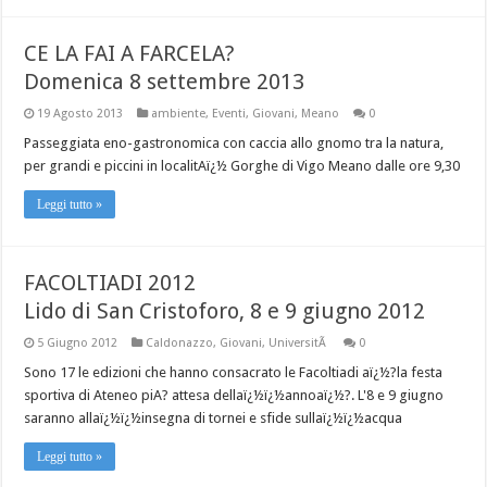
CE LA FAI A FARCELA?
Domenica 8 settembre 2013
19 Agosto 2013
ambiente
,
Eventi
,
Giovani
,
Meano
0
Passeggiata eno-gastronomica con caccia allo gnomo tra la natura,
per grandi e piccini in localitAï¿½ Gorghe di Vigo Meano dalle ore 9,30
Leggi tutto »
FACOLTIADI 2012
Lido di San Cristoforo, 8 e 9 giugno 2012
5 Giugno 2012
Caldonazzo
,
Giovani
,
UniversitÃ
0
Sono 17 le edizioni che hanno consacrato le Facoltiadi aï¿½?la festa
sportiva di Ateneo piA? attesa dellaï¿½ï¿½annoaï¿½?. L'8 e 9 giugno
saranno allaï¿½ï¿½insegna di tornei e sfide sullaï¿½ï¿½acqua
Leggi tutto »