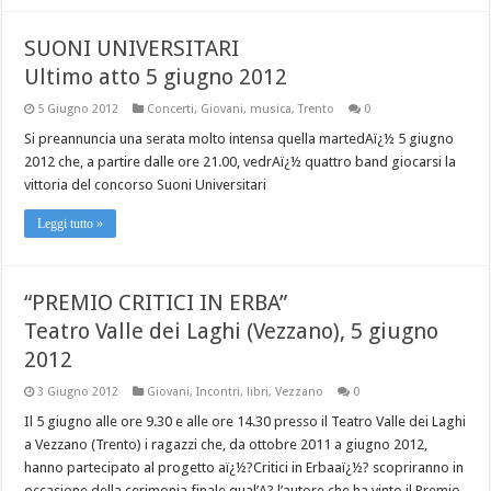
SUONI UNIVERSITARI
Ultimo atto 5 giugno 2012
5 Giugno 2012
Concerti
,
Giovani
,
musica
,
Trento
0
Si preannuncia una serata molto intensa quella martedAï¿½ 5 giugno
2012 che, a partire dalle ore 21.00, vedrAï¿½ quattro band giocarsi la
vittoria del concorso Suoni Universitari
Leggi tutto »
“PREMIO CRITICI IN ERBA”
Teatro Valle dei Laghi (Vezzano), 5 giugno
2012
3 Giugno 2012
Giovani
,
Incontri
,
libri
,
Vezzano
0
Il 5 giugno alle ore 9.30 e alle ore 14.30 presso il Teatro Valle dei Laghi
a Vezzano (Trento) i ragazzi che, da ottobre 2011 a giugno 2012,
hanno partecipato al progetto aï¿½?Critici in Erbaaï¿½? scopriranno in
occasione della cerimonia finale qual’A? l’autore che ha vinto il Premio